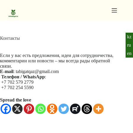
Перейти
к
сути
Архив
Ничего
публикаций
не
Главная
найдено
kz
Контакты
Контакты
ru
О
en
Если у вас есть предложения, идеи для сотрудничества,
нас
комментарии или новости – мы всегда рады обратной
Поддержать
связи.
E-mail
: tabigatqaz@gmail.com
Политика
Телефон / WhatsApp
:
конфиденциальности
+7 702 579 2779
+7 702 254 5590
Spread the love