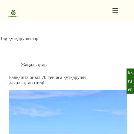
Skip
to
content
Gutenberg
No
Blocks
results
Pages
Tag
құтқарушылар
Жаңалықтар
kz
Балқашта биыл 70-тен аса құтқарушы
ru
даярлықтан өтеді
en