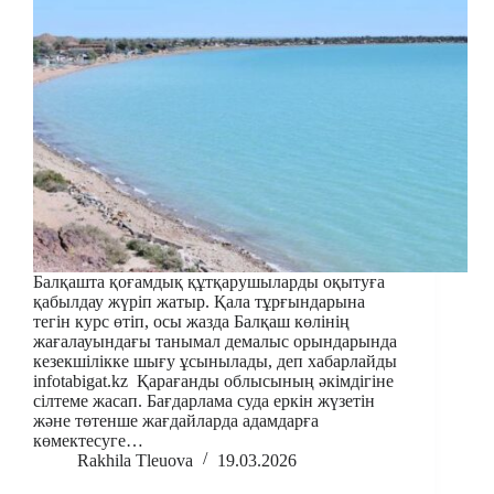
Балқашта қоғамдық құтқарушыларды оқытуға
қабылдау жүріп жатыр. Қала тұрғындарына
тегін курс өтіп, осы жазда Балқаш көлінің
жағалауындағы танымал демалыс орындарында
кезекшілікке шығу ұсынылады, деп хабарлайды
infotabigat.kz Қарағанды облысының әкімдігіне
сілтеме жасап. Бағдарлама суда еркін жүзетін
және төтенше жағдайларда адамдарға
көмектесуге…
Rakhila Tleuova
19.03.2026