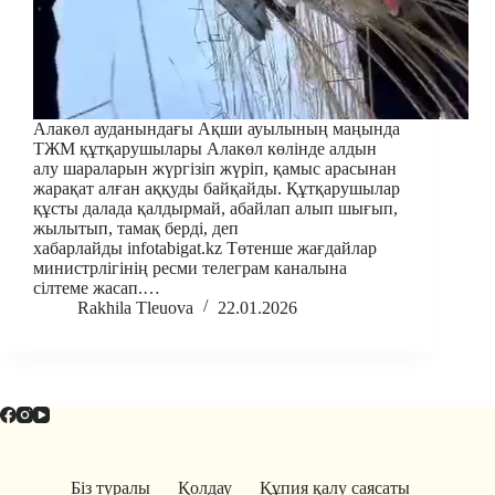
Алакөл ауданындағы Ақши ауылының маңында
ТЖМ құтқарушылары Алакөл көлінде алдын
алу шараларын жүргізіп жүріп, қамыс арасынан
жарақат алған аққуды байқайды. Құтқарушылар
құсты далада қалдырмай, абайлап алып шығып,
жылытып, тамақ берді, деп
хабарлайды infotabigat.kz Төтенше жағдайлар
министрлігінің ресми телеграм каналына
сілтеме жасап.…
Rakhila Tleuova
22.01.2026
Біз туралы
Қолдау
Құпия қалу саясаты