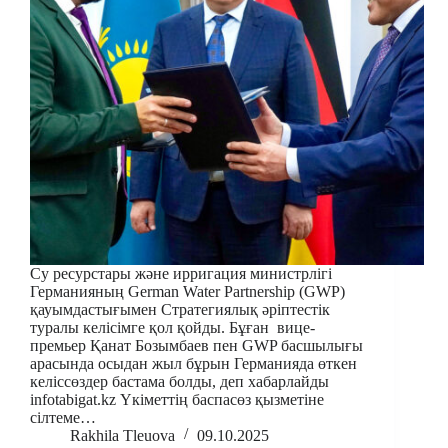
Су ресурстары және ирригация министрлігі
Германияның German Water Partnership (GWP)
қауымдастығымен Стратегиялық әріптестік
туралы келісімге қол қойды. Бұған вице-
премьер Қанат Бозымбаев пен GWP басшылығы
арасында осыдан жыл бұрын Германияда өткен
келіссөздер бастама болды, деп хабарлайды
infotabigat.kz Үкіметтің баспасөз қызметіне
сілтеме…
Rakhila Tleuova
09.10.2025