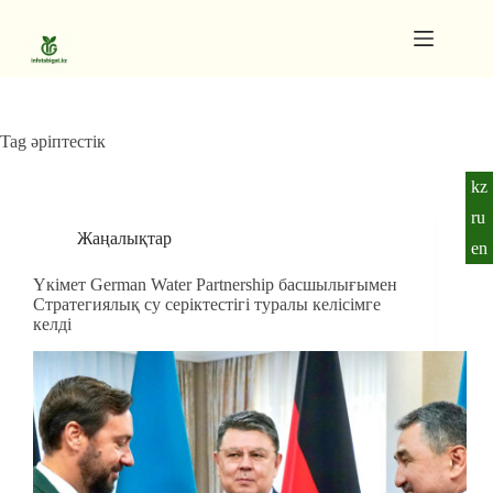
Skip
to
content
Gutenberg
No
Blocks
results
Pages
Tag
әріптестік
kz
ru
Жаңалықтар
en
Үкімет German Water Partnership басшылығымен
Стратегиялық су серіктестігі туралы келісімге
келді