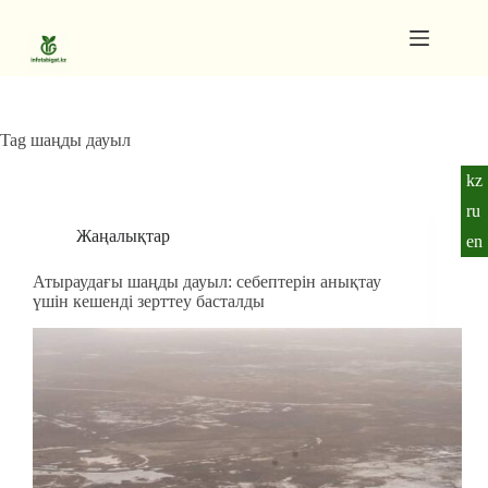
Skip
to
content
Gutenberg
No
Blocks
results
Pages
Tag
шаңды дауыл
kz
ru
Жаңалықтар
en
Атыраудағы шаңды дауыл: себептерін анықтау
үшін кешенді зерттеу басталды