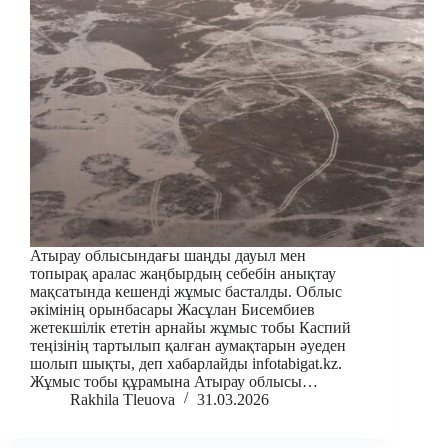
Атырау облысындағы шаңды дауыл мен
топырақ аралас жаңбырдың себебін анықтау
мақсатында кешенді жұмыс басталды. Облыс
әкімінің орынбасары Жасұлан Бисембиев
жетекшілік ететін арнайы жұмыс тобы Каспий
теңізінің тартылып қалған аумақтарын әуеден
шолып шықты, деп хабарлайды infotabigat.kz.
Жұмыс тобы құрамына Атырау облысы…
Rakhila Tleuova
31.03.2026