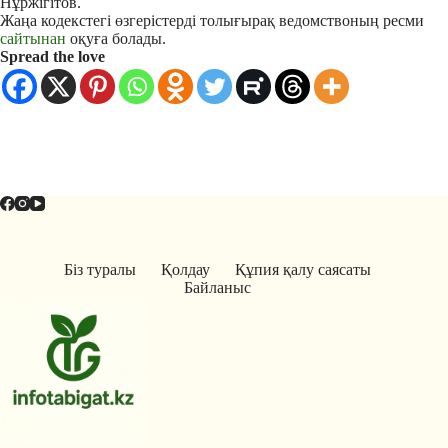
Нұржігітов.
Жаңа кодекстегі өзгерістерді толығырақ ведомствоның ресми
сайтынан
оқуға болады.
Spread the love
Біз туралы
Қолдау
Құпия қалу саясаты
Байланыс