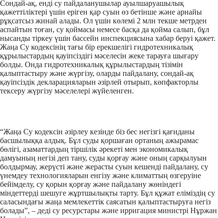
Сондай-ақ, енді су пайдаланушылар ауылшаруашылық
қажеттіліктері үшін еріген қар суын өз бетінше және арнайы
рұқсатсыз жинай алады. Ол үшін көлемі 2 млн текше метрден
аспайтын тоған, су қоймасы немесе басқа да қойма салып, бұл
нысанды тіркеу үшін бассейн инспекциясына хабар беруі қажет.
Жаңа Су кодексінің тағы бір ерекшелігі гидротехникалық
құрылыстардың қауіпсіздігі мәселесін жеке тарауға шығару
болды. Онда гидротехникалық құрылыстардың тізімін
қалыптастыру және жүргізу, оларды пайдалану, сондай-ақ
қауіпсіздік декларацияларын әзірлей отырып, көпфакторлы
тексеру жүргізу мәселелері жүйеленген.
“Жаңа Су кодексін әзірлеу кезінде біз бес негізгі қағиданы
басшылыққа алдық. Бұл суды қоршаған ортаның ажырамас
бөлігі, азаматтардың тіршілік әрекеті мен экономикалық
дамуының негізі деп тану, суды қорғау және оның сарқылуын
болдырмау, жерүсті және жерасты суын кешенді пайдалану, су
үнемдеу технологияларын енгізу және климаттың өзгеруіне
бейімделу, су қорын қорғау және пайдалану жөніндегі
міндеттерді шешуге жұртшылықты тарту. Бұл құжат еліміздің су
саласындағы жаңа мемлекеттік саясатын қалыптастыруға негіз
болады”, – деді су ресурстары және ирригация министрі Нұржан