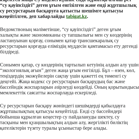
“су қауіпсіздігі” деген ұғым енгізілген және енді жұртшылық
су ресурстарын басқаруға қатысты шешімге қатысуы
кеңейтілген, деп хабарлайды
tabigat.kz
.
Ведомствоның мәліметінше, “су қауіпсіздігі” деген ұғым
халықты және экономиканы су тапшылығы мен су көздерінің
ластануынан қорғау, сонымен қатар трансшекаралық су
ресурстарын қорғауда еліміздің мүддесін қамтамасыз ету дегенді
білдіреді.
Сонымен қатар, су көздерінің тартылып кетуінің алдын алу үшін
“экологиялық ағын” деген жаңа ұғым енгізілді. Бұл – өзен, көл,
теңіздердің экожүйелерін сақтау үшін қажетті ең төменгі су
деңгейі. Жаңа кодекс су ресурстарын басқарудың бас және
бассейндік жоспарларын әзірлеуді көздейді. Оның қорытындысы
мемлекеттік саясатты жоспарлауда ескеріледі.
Су ресурстарын басқару жөніндегі шешімдерді қабылдауға
жұртшылықтың қатысуы кеңейтілді. Енді су бассейндері
бойынша құрылған кеңестер су пайдалануды шектеу, су
тасқыны мен қуаңшылықтың алдын алу, жергілікті биліктің
қателіктерін түзету туралы ұсыныстар бере алады.