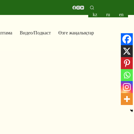
kz
ru
en
аптама
Видео/Подкаст
Өзге жаңалықтар