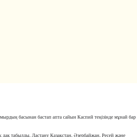
мамырдың басынан бастап апта сайын Каспий теңізінде мұнай бар
дақ табылды. Ластану Қазақстан, Әзербайжан, Ресей және