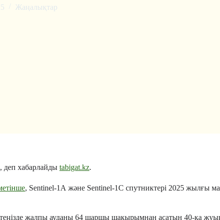
25
Жаңалықтар
н, деп хабарлайды
tabigat.kz
.
метінше
, Sentinel-1А және Sentinel-1C спутниктері 2025 жылғы 
еңізде жалпы ауданы 64 шаршы шақырымнан асатын 40-қа жуық 