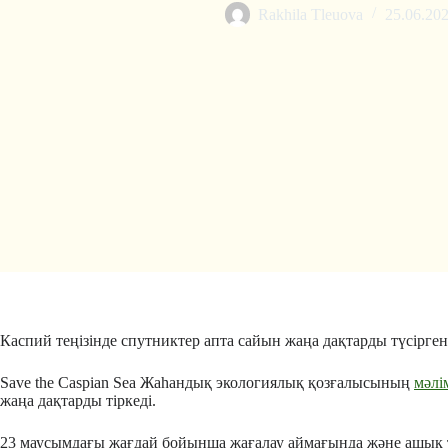
Rakhila Tleuova
25.06.20
Каспий теңізінде спутниктер апта сайын жаңа дақтарды түсірге
Save the Caspian Sea Жаһандық экологиялық қозғалысының
мәлі
жаңа дақтарды тіркеді.
23 маусымдағы жағдай бойынша жағалау аймағында және ашық т