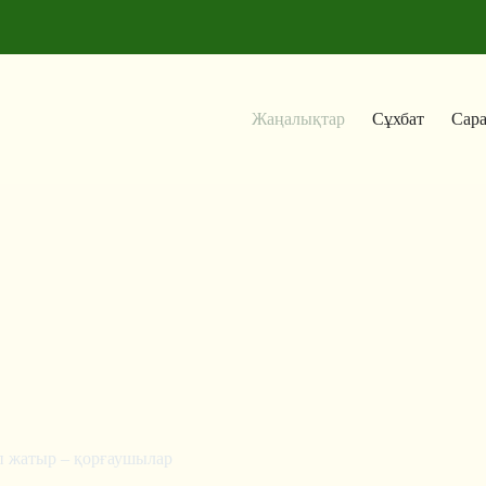
Жаңалықтар
Сұхбат
Сар
п жатыр – қорғаушылар