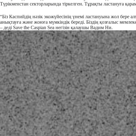
Түрікменстан секторларында тіркелген. Тұрақты ластануға қарам
“Біз Каспийдің нәзік экожүйесінің үнемі ластануына жол бере 
анықтауға және жоюға мүмкіндік береді. Біздің қозғалыс мемлек
– деді Save the Caspian Sea негізін қалаушы Вадим Ни.