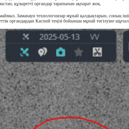
астан, құзыретті органдар тарапынан ақпарат жоқ.
алмаймыз. Заманауи технологиялар мұнай қалдықтарын, соның іші
еттік органдардан Каспий теңізі бойынша мұнай төгілуіне шұғыл 