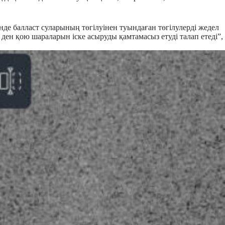
нде балласт суларының төгілуінен туындаған төгілулерді жедел
ден қою шараларын іске асыруды қамтамасыз етуді талап етеді”,