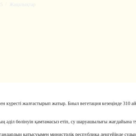
25
Жаңалықтар
ен күресті жалғастырып жатыр. Биыл вегетация кезеңінде 310 а
ың әділ бөлінуін қамтамасыз етіп, су шаруашылығы жағдайына т
органдардың қатысуымен министрлік республика деңгейінде суды