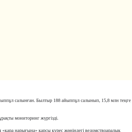
йыппұл салынған. Былтыр 188 айыппұл салынып, 15,8 млн теңге
ұрақты мониторинг жүргізді.
ң «қара нарығына» қарсы күрес жөніндегі ведомствоаралық