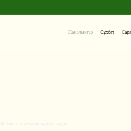
Жаңалықтар
Сұхбат
Сар
 58,3 млн теңге айыппұл салынды