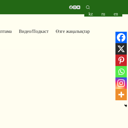
kz
ru
en
аптама
Видео/Подкаст
Өзге жаңалықтар