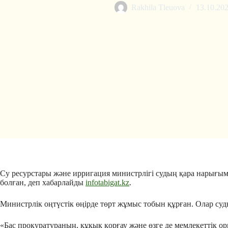
Rakhila Tleuova
13.10.20
Су ресурстары және ирригация министрлігі судың қара нарығым
болған, деп хабарлайды
infotabigat.kz
.
Министрлік оңтүстік өңірде төрт жұмыс тобын құрған. Олар суд
«Бас прокуратураның, құқық қорғау және өзге де мемлекеттік 