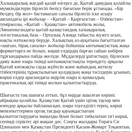
Халықаралық жағдай қалай өзгерсе де, Қытай дамудың қолайлы
мүмкіндіктерін бірлесіп бөлісу бағытын берік ұстанады. «Бір
белдеу, бір жол» бастамасын сапалы бірлесіп іске асыру
аясындағы ірі жобалар – «Қытай – Қырғызстан – Өзбекстан»
теміржолы, «Қытай – Қазақстан» автомобиль жолы,
Ляньюньгандағы қытай-қазақстандық халықаралық
логистикалық база – Орталық Азияда табысты жүзеге асып,
нақты нәтижелер беруде. Халықтың әл-ауқатына бағытталған
«шағын, бірақ сапалы» жобалар бойынша ынтымақтастық жаңа
форматтарға ие болып, көрші елдердің барған сайын көбірек
тұрғындарына пайда әкелуде. Мүдделерді ұштастыру, бірлескен
даму және өзара тиімді ынтымақтастықты тереңдету арқылы
Қытай көпжақты сауда жүйесін және жаһандық жеткізу
тізбектерінің тұрақтылығын қолдаудың жаңа тәсілдерін ұсынып,
көрші елдер арасындағы өңірлік өзара іс-қимылдың
практикалық әрі тиімді жолын қалыптастыруда.
Шығыста таң шапағы аттып, бұл өңірде ашылған көрініс
айрықша қолайлы. Қазақстан Қытай үшін ортақ таулар мен
өзендер арқылы байланысқан, өзара тәуелділігі терең, көрші
мемлекеттермен ортақ тағдыр қауымдастығын
қалыптастырудағы маңызды буын болып табылатын ізгі көрші,
сенімді серіктес әрі жақын дос. Соңғы жылдары Төраға Си
Цзиньпин мен Қазақстан Президенті Қасым-Жомарт Тоқаевтың