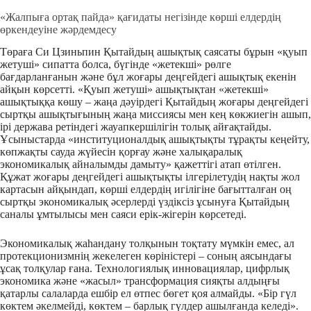
«Жалпыға ортақ пайда» қағидаты негізінде көрші елдердің
өркендеуіне жәрдемдесу
Төраға Си Цзиньпин Қытайдың ашықтық саясаты бұрын «қуып
жетуші» сипатта болса, бүгінде «жетекші» рөлге
бағдарланғанын және бұл жоғары деңгейдегі ашықтық екенін
айқын көрсетті. «Қуып жетуші» ашықтықтан «жетекші»
ашықтыққа көшу – жаңа дәуірдегі Қытайдың жоғары деңгейдегі
сыртқы ашықтығының жаңа миссиясы мен кең көкжиегін ашып,
ірі держава ретіндегі жауапкершілігін толық айғақтайды.
Ұсыныстарда «институционалдық ашықтықты тұрақты кеңейту,
көпжақты сауда жүйесін қорғау және халықаралық
экономикалық айналымды дамыту» қажеттігі атап өтілген.
Құжат жоғары деңгейдегі ашықтықты ілгерілетудің нақты жол
картасын айқындап, көрші елдердің игілігіне бағытталған оң
сыртқы экономикалық әсерлерді үздіксіз ұсынуға Қытайдың
саналы ұмтылысы мен саяси ерік-жігерін көрсетеді.
Экономикалық жаһандану толқынын тоқтату мүмкін емес, ал
протекционизмнің жекелеген көріністері – соның аясындағы
ұсақ толқулар ғана. Технологиялық инновациялар, цифрлық
экономика және «жасыл» трансформация сияқты алдыңғы
қатарлы салаларда ешбір ел өтпес бөгет қоя алмайды. «Бір гүл
көктем әкелмейді, көктем – барлық гүлдер ашылғанда келеді».