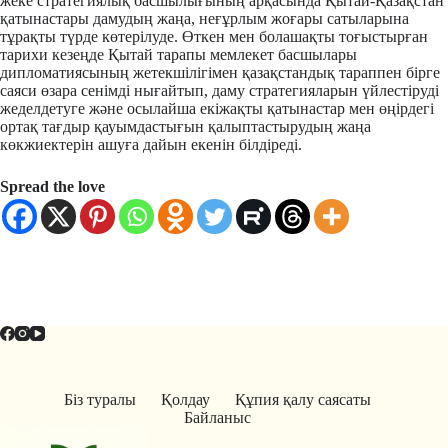
жеке стратегиялық басшылығының арқасында Қытай-Қазақстан
қатынастары дамудың жаңа, неғұрлым жоғары сатыларына
тұрақты түрде көтерілуде. Өткен мен болашақты тоғыстырған
тарихи кезеңде Қытай тарапы мемлекет басшылары
дипломатиясының жетекшілігімен қазақстандық тараппен бірге
саяси өзара сенімді нығайтып, даму стратегияларын үйлестіруді
жеделдетуге және осылайша екіжақты қатынастар мен өңірдегі
ортақ тағдыр қауымдастығын қалыптастырудың жаңа
көкжиектерін ашуға дайын екенін білдіреді.
Spread the love
Біз туралы
Қолдау
Құпия қалу саясаты
Байланыс