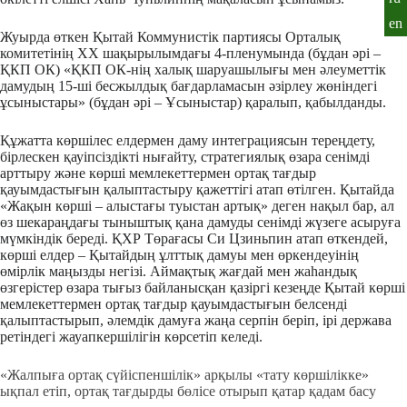
en
Жуырда өткен Қытай Коммунистік партиясы Орталық
комитетінің ХХ шақырылымдағы 4-пленумында (бұдан әрі –
ҚКП ОК) «ҚКП ОК-нің халық шаруашылығы мен әлеуметтік
дамудың 15-ші бесжылдық бағдарламасын әзірлеу жөніндегі
ұсыныстары» (бұдан әрі – Ұсыныстар) қаралып, қабылданды.
Құжатта көршілес елдермен даму интеграциясын тереңдету,
бірлескен қауіпсіздікті нығайту, стратегиялық өзара сенімді
арттыру және көрші мемлекеттермен ортақ тағдыр
қауымдастығын қалыптастыру қажеттігі атап өтілген. Қытайда
«Жақын көрші – алыстағы туыстан артық» деген нақыл бар, ал
өз шекараңдағы тыныштық қана дамуды сенімді жүзеге асыруға
мүмкіндік береді. ҚХР Төрағасы Си Цзиньпин атап өткендей,
көрші елдер – Қытайдың ұлттық дамуы мен өркендеуінің
өмірлік маңызды негізі. Аймақтық жағдай мен жаһандық
өзгерістер өзара тығыз байланысқан қазіргі кезеңде Қытай көрші
мемлекеттермен ортақ тағдыр қауымдастығын белсенді
қалыптастырып, әлемдік дамуға жаңа серпін беріп, ірі держава
ретіндегі жауапкершілігін көрсетіп келеді.
«Жалпыға ортақ сүйіспеншілік» арқылы «тату көршілікке»
ықпал етіп, ортақ тағдырды бөлісе отырып қатар қадам басу