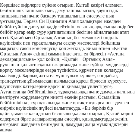
Көршілес өңірлерге сүйене отырып, Қытай қазіргі әлемдегі
бейбітшілік тапшылығын, даму тапшылығын, қауіпсіздік
тапшылығын және басқару тапшылығын еңсеруге нық
ұмтылады. Төраға Си Цзиньпин Азия халықтары ежелден
бейбітсүйгіш дәстүрді қадірлейтінін, осының арқасында өңір бес
бейбіт қатар өмір сүру қағидатының бесігіне айналғанын атап
өтті. Қытай мен Орталық Азияның бес мемлекеті өңірлік
қауіпсіздік пен тұрақтылықты сақтау мәселелері бойынша
маңызды саяси консенсусқа қол жеткізді. Биыл өткен «Қытай –
Орталық Азия» екінші саммитінде алты ел бірлесіп «Астана
декларациясына» қол қойып, «Қытай – Орталық Азия»
рухының қалыптасқанын жариялады және түйінді мүдделерді
қорғау мәселелерінде өзара түсіністік, құрмет пен қолдауды
мәлімдеді. Барлық алты ел «үш зұлым күшке», сондай-ақ
трансұлттық ұйымдасқан қылмысқа қарсы бірлесіп күресуге,
қауіпсіздік қатерлеріне қарсы іс-қимылды үйлестіруге,
Ауғанстанда бейбітшілікке, тұрақтылыққа және дамуды қалпына
келтіруге жәрдемдесуге ниетті екенін растады. Осылайша
бейбітшілікке, тұрақтылыққа және ортақ тағдырға негізделген
өңірлік қауіпсіздік жүйесі қалыптасуда. «Біз бәріміз бір
қайықтамыз» қағидатын басшылыққа ала отырып, Қытай көрші
елдермен бірге дағдарыстарды еңсеріп, қиындықтарды жеңіп,
өзгермелі жағдайға бейімделіп, дамудың жаңа мүмкіндіктерін
ашуда.