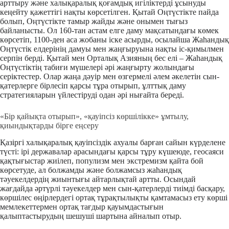
арттыру және халықаралық қоғамдық игіліктерді ұсынуды
кеңейту қажеттігі нақты көрсетілген. Қытай Оңтүстікте пайда
болып, Оңтүстікте тамыр жайды және онымен тығыз
байланысты. Ол 160-тан астам елге даму мақсатындағы көмек
көрсетіп, 1100-ден аса жобаны іске асырды, осылайша Жаһандық
Оңтүстік елдерінің дамуы мен жаңғыруына нақты іс-қимылмен
серпін берді. Қытай мен Орталық Азияның бес елі – Жаһандық
Оңтүстіктің табиғи мүшелері әрі жаңғырту жолындағы
серіктестер. Олар жаңа дәуір мен өзгермелі әлем әкелетін сын-
қатерлерге бірлесіп қарсы тұра отырып, ұлттық даму
стратегияларын үйлестіруді одан әрі нығайта береді.
«Бір қайықта отырып», «қауіпсіз көршілікке» ұмтылу,
қиындықтарды бірге еңсеру
Қазіргі халықаралық қауіпсіздік ахуалы барған сайын күрделене
түсті: ірі державалар арасындағы қарсы тұру күшеюде, геосаяси
қақтығыстар жиілеп, популизм мен экстремизм қайта бой
көрсетуде, ал болжамды және болжамсыз жаһандық
тәуекелдердің жиынтығы айтарлықтай артты. Осындай
жағдайда әртүрлі тәуекелдер мен сын-қатерлерді тиімді басқару,
көршілес өңірлердегі ортақ тұрақтылықты қамтамасыз ету көрші
мемлекеттермен ортақ тағдыр қауымдастығын
қалыптастырудың шешуші шартына айналып отыр.