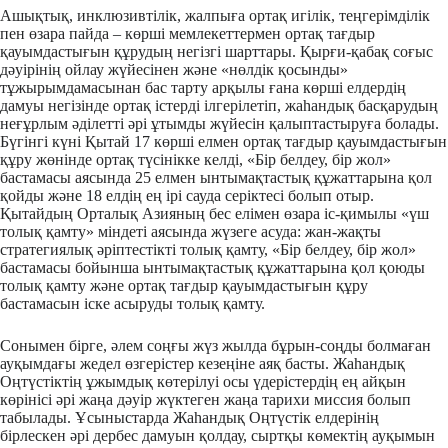
Ашықтық, инклюзивтілік, жалпыға ортақ игілік, теңгерімділік
пен өзара пайда – көрші мемлекеттермен ортақ тағдыр
қауымдастығын құрудың негізгі шарттары. Қырғи-қабақ соғыс
дәуірінің ойлау жүйесінен және «нөлдік қосынды»
тұжырымдамасынан бас тарту арқылы ғана көрші елдердің
дамуы негізінде ортақ істерді ілгерілетіп, жаһандық басқарудың
неғұрлым әділетті әрі ұтымды жүйесін қалыптастыруға болады.
Бүгінгі күні Қытай 17 көрші елмен ортақ тағдыр қауымдастығын
құру жөнінде ортақ түсінікке келді, «Бір белдеу, бір жол»
бастамасы аясында 25 елмен ынтымақтастық құжаттарына қол
қойды және 18 елдің ең ірі сауда серіктесі болып отыр.
Қытайдың Орталық Азияның бес елімен өзара іс-қимылы «үш
толық қамту» міндеті аясында жүзеге асуда: жан-жақты
стратегиялық әріптестікті толық қамту, «Бір белдеу, бір жол»
бастамасы бойынша ынтымақтастық құжаттарына қол қоюды
толық қамту және ортақ тағдыр қауымдастығын құру
бастамасын іске асыруды толық қамту.
Сонымен бірге, әлем соңғы жүз жылда бұрын-соңды болмаған
ауқымдағы жедел өзгерістер кезеңіне аяқ басты. Жаһандық
Оңтүстіктің ұжымдық көтерілуі осы үдерістердің ең айқын
көрінісі әрі жаңа дәуір жүктеген жаңа тарихи миссия болып
табылады. Ұсыныстарда Жаһандық Оңтүстік елдерінің
бірлескен әрі дербес дамуын қолдау, сыртқы көмектің ауқымын