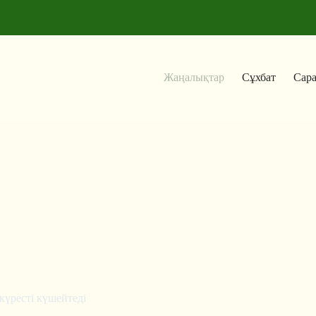
Жаңалықтар
Сұхбат
Сар
күресті күшейтеді