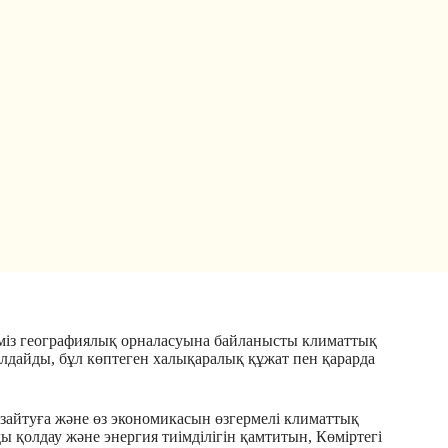
Еліміз географиялық орналасуына байланысты климаттық
қолдайды, бұл көптеген халықаралық құжат пен қарарда
зайтуға және өз экономикасын өзгермелі климаттық
 қолдау және энергия тиімділігін қамтитын, Көміртегі