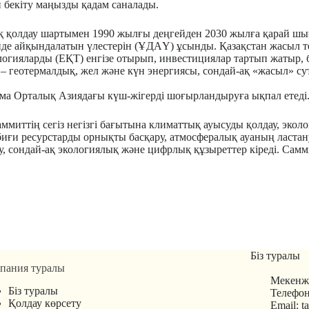
н бекіту маңызды қадам саналады.
ық қолдау шартымен 1990 жылғы деңгейден 2030 жылға қарай ш
ейде айқындалатын үлестерін (ҰДАҮ) ұсынды. Қазақстан жасыл 
ологияларды (ЕҚТ) енгізе отырып, инвестициялар тартып жатыр,
 – геотермалдық, жел және күн энергиясы, сондай-ақ «жасыл» су
тама Орталық Азиядағы күш-жігерді шоғырландыруға ықпал етеді
ммиттің сегіз негізгі бағытына климаттық ауысуды қолдау, эко
 табиғи ресурстарды орнықты басқару, атмосфералық ауаның ласт
уысу, сондай-ақ экологиялық және цифрлық құзыреттер кіреді. Са
Біз туралы
пания туралы
Мекенжа
Біз туралы
Телефон
Қолдау көрсету
Email: 