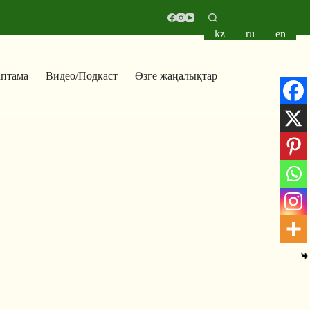
kz
ru
en
аптама
Видео/Подкаст
Өзге жаңалықтар