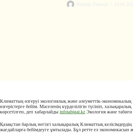
Rakhila Tleuova
19.01.20
Климаттың өзгеруі экологиялық және әлеуметтік-экономикалық а
өзгерістерге бейім. Мәселенің күрделілігін түсініп, халықарал
көрсетілген, деп хабарлайды
infotabigat.kz
Экология және табиғи р
Қазақстан барлық негізгі халықаралық Климаттық келісімдерді
жағдайларға бейімдеуге ұмтылады. Бұл ретте ел экономикасын ж