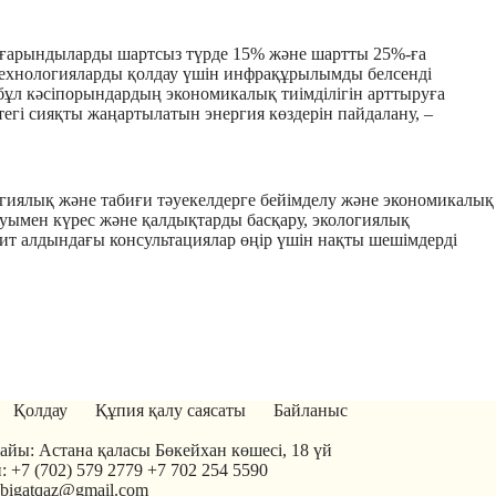
ығарындыларды шартсыз түрде 15% және шартты 25%-ға
технологияларды қолдау үшін инфрақұрылымды белсенді
 бұл кәсіпорындардың экономикалық тиімділігін арттыруға
тегі сияқты жаңартылатын энергия көздерін пайдалану, –
.
логиялық және табиғи тәуекелдерге бейімделу және экономикалық
ануымен күрес және қалдықтарды басқару, экологиялық
ммит алдындағы консультациялар өңір үшін нақты шешімдерді
Қолдау
Құпия қалу саясаты
Байланыс
йы: Астана қаласы Бөкейхан көшесі, 18 үй
: +7 (702) 579 2779 +7 702 254 5590
tabigatqaz@gmail.com