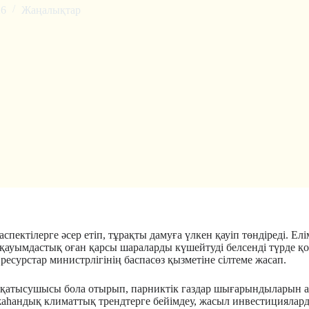
26
Жаңалықтар
спектілерге әсер етіп, тұрақты дамуға үлкен қауіп төндіреді. 
ық қауымдастық оған қарсы шараларды күшейтуді белсенді түрде 
есурстар министрлігінің баспасөз қызметіне сілтеме жасап.
ң қатысушысы бола отырып, парниктік газдар шығарындыларын а
аһандық климаттық трендтерге бейімдеу, жасыл инвестицияларды