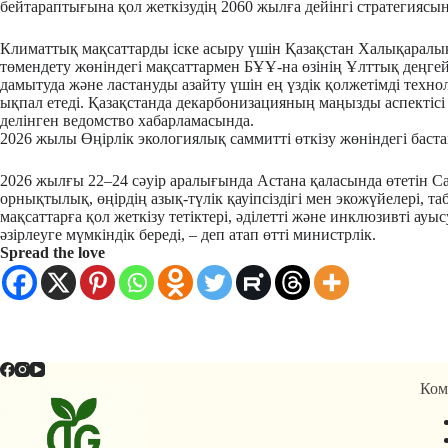
бейтараптығына қол жеткізудің 2060 жылға дейінгі стратегиясы
Климаттық мақсаттарды іске асыру үшін Қазақстан Халықарал
төмендету жөніндегі мақсаттармен БҰҰ-на өзінің Ұлттық деңг
дамытуда және ластануды азайту үшін ең үздік қолжетімді техн
ықпал етеді. Қазақстанда декарбонизацияның маңызды аспектісі
делінген ведомство хабарламасында.
2026 жылы Өңірлік экологиялық саммитті өткізу жөніндегі бас
2026 жылғы 22–24 сәуір аралығында Астана қаласында өтетін Са
орнықтылық, өңірдің азық-түлік қауіпсіздігі мен экожүйелері,
мақсаттарға қол жеткізу тетіктері, әділетті және инклюзивті а
әзірлеуге мүмкіндік береді, – деп атап өтті министрлік.
Spread the love
Ком