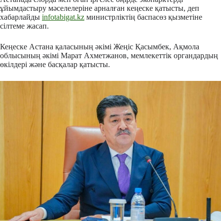
ұйымдастыру мәселелеріне арналған кеңеске қатысты, деп
хабарлайды
infotabigat.kz
министрліктің баспасөз қызметіне
сілтеме жасап.
Кеңеске Астана қаласының әкімі Жеңіс Қасымбек, Ақмола
облысының әкімі Марат Ахметжанов, мемлекеттік органдардың
өкілдері және басқалар қатысты.