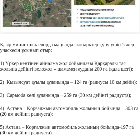
Қазір министрлік елорда маңында экопарктер құру үшін 5 жер
учаскесін ұсынып отыр:
1) Үркер кентінен айналма жол бойындағы Қарқаралы тас
жолына дейінгі веложол – шамамен ауданы 200 га (қала шегі);
2) Қызылсуат ауылы ауданында – 124 га (радиусы 10 км дейін);
3) Сарыоба көлі ауданында – 259 га (30 км дейінгі радиуста);
4) Астана – Қорғалжын автомобиль жолының бойында – 303 га
(20 км дейінгі радиуста);
5) Астана – Қорғалжын автомобиль жолының бойында-197 га
(30 км дейінгі радиуста).