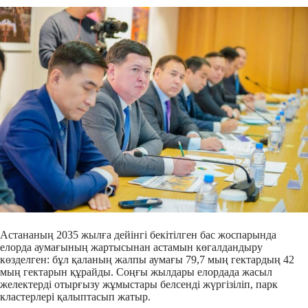
Астананың 2035 жылға дейінгі бекітілген бас жоспарында
елорда аумағының жартысынан астамын көгалдандыру
көзделген: бұл қаланың жалпы аумағы 79,7 мың гектардың 42
мың гектарын құрайды. Соңғы жылдары елордада жасыл
желектерді отырғызу жұмыстары белсенді жүргізіліп, парк
кластерлері қалыптасып жатыр.