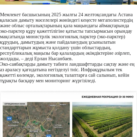
Мемлекет басшысының 2025 жылғы 24 желтоқсандағы Астана
қаласын дамыту мәселелері жөніндегі кеңесте мегаполистердің
және облыс орталықтарының қала маңындағы аймақтарында
эко-парктер құру қажеттілігіне қатысты тапсырмасын орындау
мақсатында министрлік экологиялық парктер (эко-парктер)
құрудың, дамытудың және пайдаланудың ұсынылатын
стандарттарын жұмыста қолдану үшін облыстардың,
республикалық маңызы бар қалалардың әкімдіктеріне әзірлеп,
жолдады, – деді Ерлан Нысанбаев.
Эко-саябақтарды дамыту табиғи ландшафттарды сақтау және ең
аз араласу қағидатына негізделуі тиіс. Инфрақұрылым тек
қажетті көлемде, экологиялық талаптарға сай салынып, кейін
тұрақты басқару мен мониторинг жүргізіледі.