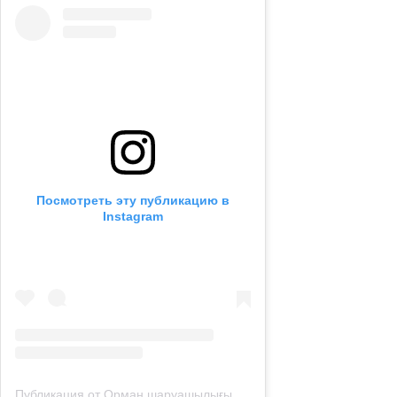
Посмотреть эту публикацию в
Instagram
Публикация от Орман шаруашылығы және жануарлар дүниесі комитеті (@qazaqormany)