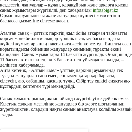
кездесетін жануарлар – құлан, қарақұйрық және арқарға қысқы
санақ жұмыстары жүргізілді, деп хабарлайды
infotabigat.kz
Орман шаруашылығы және жануарлар дүниесі комитетінің
баспасөз қызметіне сілтеме жасап.
Аталған санақ – ұлттық парктің жыл бойы атқарған табиғатты
қорғау және биологиялық әртүрлілікті сақтау бағытындағы
жүйелі жұмыстарының нақты нәтижесін көрсетеді. Биылғы есеп
қорытындысы бойынша жануарлар санының тұрақты екені
байқалды. Санақ жұмыстары 14 бағытта жүргізілді. Оның ішінде
11 бағыт автокөлікпен, ал 3 бағыт атпен ұйымдастырылды, –
делінген хабарламада.
Айта кетейік, «Алтын-Емел» ұлттық паркінің аумағында тек
тұяқты жануарлар ғана емес, сонымен қатар қар барысы,
сілеусін, аю, сабаншы, қасқыр, түлкі, Сібір тау ешкісі сияқты аң-
құстардың көптеген түрі мекендейді.
Санақ жұмыстарының ақпан айында жүргізілуі кездейсоқ емес.
Қыстың салқын мезгілінде жануарлар бір жерге шоғырланып
жүретіндіктен, олардың нақты санын анықтауға қолайлы жағдай
туады.