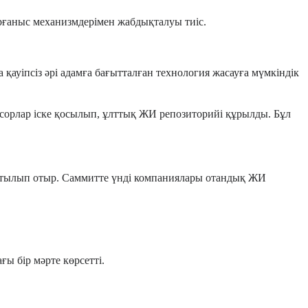
рғаныс механизмдерімен жабдықталуы тиіс.
ауіпсіз әрі адамға бағытталған технология жасауға мүмкіндік
сорлар іске қосылып, ұлттық ЖИ репозиторийі құрылды. Бұл
ұмтылып отыр. Саммитте үнді компаниялары отандық ЖИ
ы бір мәрте көрсетті.