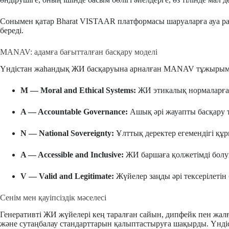
Сонымен қатар Bharat VISTAAR платформасы шаруаларға ауа рай
береді.
MANAV: адамға бағытталған басқару моделі
Үндістан жаһандық ЖИ басқаруына арналған MANAV тұжырымдама
M — Moral and Ethical Systems:
ЖИ этикалық нормаларға 
A — Accountable Governance:
Ашық әрі жауапты басқару т
N — National Sovereignty:
Ұлттық деректер егемендігі құрм
A — Accessible and Inclusive:
ЖИ баршаға қолжетімді болу
V — Valid and Legitimate:
Жүйелер заңды әрі тексерілетін 
Сенім мен қауіпсіздік мәселесі
Генеративті ЖИ жүйелері кең таралған сайын, дипфейк пен жалғ
және сутаңбалау стандарттарын қалыптастыруға шақырды. Үндіста