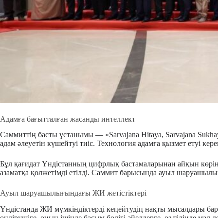
Адамға бағытталған жасанды интеллект
Саммиттің басты ұстанымы — «Sarvajana Hitaya, Sarvajana Sukh
адам әлеуетін күшейтуі тиіс. Технология адамға қызмет етуі керек
Бұл қағидат Үндістанның цифрлық бастамаларынан айқын көр
азаматқа қолжетімді етілді. Саммит барысында ауыл шаруашылығы
Ауыл шаруашылығындағы ЖИ жетістіктері
Үндістанда ЖИ мүмкіндіктерді кеңейтудің нақты мысалдары ба
өндірушіге, оның ішінде басым бөлігі әйелдерге, өз тілінде мал 