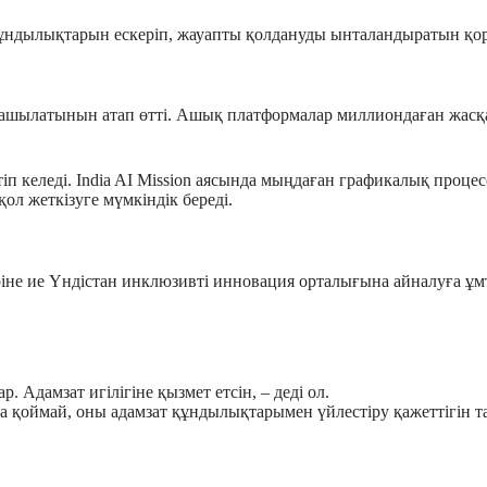
ы құндылықтарын ескеріп, жауапты қолдануды ынталандыратын қо
 ашылатынын атап өтті. Ашық платформалар миллиондаған жасқа қ
келеді. India AI Mission аясында мыңдаған графикалық процес
қол жеткізуге мүмкіндік береді.
іріне ие Үндістан инклюзивті инновация орталығына айналуға 
Адамзат игілігіне қызмет етсін, – деді ол.
 қоймай, оны адамзат құндылықтарымен үйлестіру қажеттігін тағ