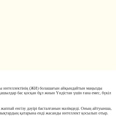
нды интеллектінің (ЖИ) болашағын айқындайтын маңызды
ашылдар бас қосқан бұл жиын Үндістан үшін ғана емес, бүкіл
жаппай енгізу дәуірі басталғанын мәлімдеді. Оның айтуынша,
ңалықтардың қатарына енді жасанды интеллект қосылып отыр.