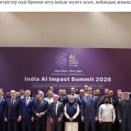
герістер енді бірнеше апта ішінде жүзеге асып, жаһандық ауқым