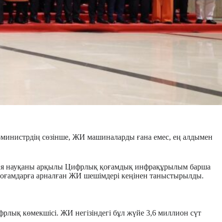
р-министрдің сөзінше, ЖИ машиналарды ғана емес, ең алдымен
ация науқаны арқылы Цифрлық қоғамдық инфрақұрылым барша
і қоғамдарға арналған ЖИ шешімдері кеңінен таныстырылды.
ифрлық көмекшісі. ЖИ негізіндегі бұл жүйе 3,6 миллион сүт