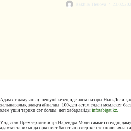
Rakhila Tleuova
23.02.20
Адамзат дамуының шешуші кезеңінде әлем назары
Нью-Дели
қал
халықаралық алаңға айналды. 100-ден астам елден мемлекет бас
әлем үшін тарихи сәт болды, деп хабарлайды
infotabigat.kz.
Үндістан Премьер-министрі
Нарендра Моди
саммитті елдің дам
адамзат тарихында өркениет бағытын өзгерткен технологиялар а