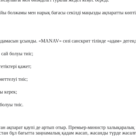
ы болжамы мен нарық бағасы секілді маңызды ақпаратты көптіл
сын ұсынды. «MANAV» сөзі санскрит тілінде «адам» дегенді б
сай болуы тиіс;
етіктері қажет;
еттелуі тиіс;
ы керек;
болуы тиіс.
ан ақпарат қаупі де артып отыр. Премьер-министр халықаралық 
н бұл бағытта заңнамалық қадам жасап, жасанды түрде жасалған 