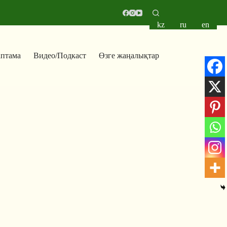
kz
ru
en
аптама
Видео/Подкаст
Өзге жаңалықтар