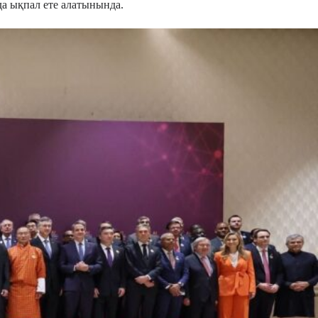
да ықпал ете алатынында.