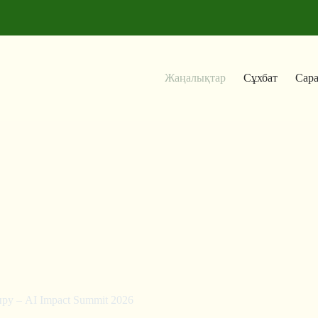
Жаңалықтар
Сұхбат
Сар
у – AI Impact Summit 2026