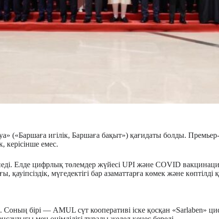
aya» («Баршаға игілік, Баршаға бақыт») қағидаты болды. Премье
, керісінше емес.
інеді. Елде цифрлық төлемдер жүйесі UPI және COVID вакцин
, қауіпсіздік, мүгедектігі бар азаматтарға көмек және көптілд
р. Соның бірі —
AMUL
сүт кооперативі іске қосқан «Sarlaben» ц
денсаулығы мен өнімділігі туралы жедел кеңес береді.