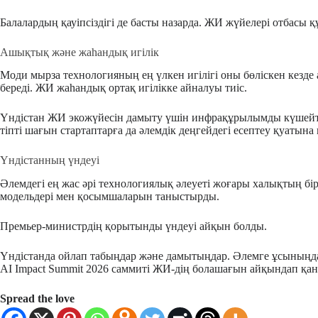
Балалардың қауіпсіздігі де басты назарда. ЖИ жүйелері отбас
Ашықтық және жаһандық игілік
Моди мырза технологияның ең үлкен игілігі оны бөліскен кезде
береді. ЖИ жаһандық ортақ игілікке айналуы тиіс.
Үндістан ЖИ экожүйесін дамыту үшін инфрақұрылымды күшейтіп 
тіпті шағын стартаптарға да әлемдік деңгейдегі есептеу қуатына 
Үндістанның үндеуі
Әлемдегі ең жас әрі технологиялық әлеуеті жоғары халықтың б
модельдері мен қосымшаларын таныстырды.
Премьер-министрдің қорытынды үндеуі айқын болды.
Үндістанда ойлап табыңдар және дамытыңдар. Әлемге ұсыныңдар. 
AI Impact Summit 2026 саммиті ЖИ-дің болашағын айқындап қана
Spread the love