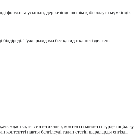
ді форматта ұсынып, дер кезінде шешім қабылдауға мүмкіндік
ілдіреді. Тұжырымдама бес қағидатқа негізделген:
қауымдастықты синтетикалық контентті міндетті түрде таңбалау
контентті нақты белгілеуді талап ететін шараларды енгізді.