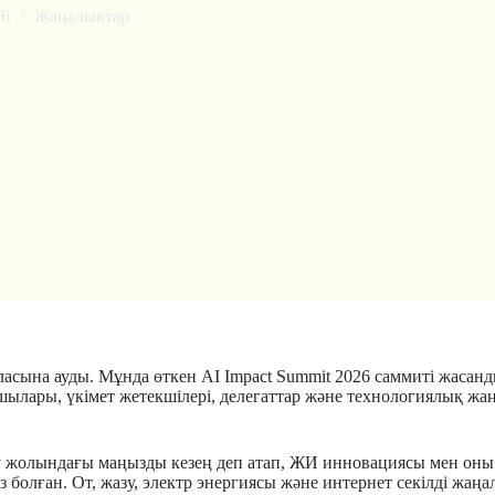
26
Жаңалықтар
асына ауды. Мұнда өткен AI Impact Summit 2026 саммиті жаса
шылары, үкімет жетекшілері, делегаттар және технологиялық жаң
у жолындағы маңызды кезең деп атап, ЖИ инновациясы мен оны 
з болған. От, жазу, электр энергиясы және интернет секілді жа