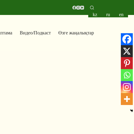
kz
ru
en
аптама
Видео/Подкаст
Өзге жаңалықтар