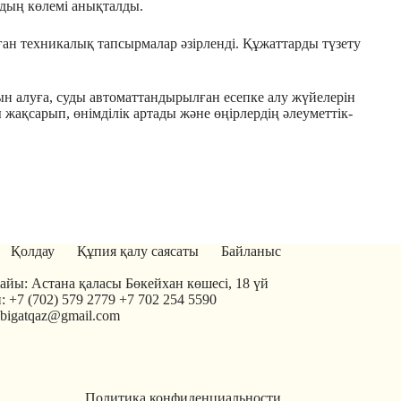
рдың көлемі анықталды.
ан техникалық тапсырмалар әзірленді. Құжаттарды түзету
ын алуға, суды автоматтандырылған есепке алу жүйелерін
жақсарып, өнімділік артады және өңірлердің әлеуметтік-
Қолдау
Құпия қалу саясаты
Байланыс
йы: Астана қаласы Бөкейхан көшесі, 18 үй
: +7 (702) 579 2779 +7 702 254 5590
tabigatqaz@gmail.com
Политика конфиденциальности