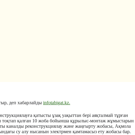
тыр, деп хабарлайды
infotabigat.kz.
трукциялауға қатысты ұзақ уақыттан бері аяқталмай тұрған
сты тоқтап қалған 10 жоба бойынша құрылыс-монтаж жұмыстарын
лты каналды реконструкциялау және жаңғырту жобасы, Ақмола
ндағы су алу нысанын электрмен қамтамасыз ету жобасы бар.