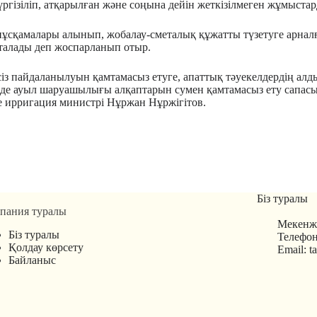
гізіліп, атқарылған және соңына дейін жеткізілмеген жұмыста
ұсқамалары алынып, жобалау-сметалық құжатты түзетуге арналғ
талады деп жоспарланып отыр.
із пайдаланылуын қамтамасыз етуге, апаттық тәуекелдердің алд
нде ауыл шаруашылығы алқаптарын сумен қамтамасыз ету сапасы 
е ирригация министрі Нұржан Нұржігітов.
Біз туралы
пания туралы
Мекенжа
Біз туралы
Телефон
Қолдау көрсету
Email: 
Байланыс