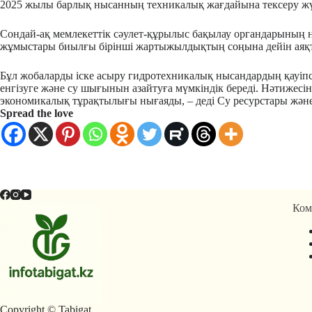
2025 жылы барлық нысанның техникалық жағдайына тексеру жүр
Сондай-ақ мемлекеттік сәулет-құрылыс бақылау органдарының н
жұмыстары биылғы бірінші жартыжылдықтың соңына дейін аяқ
Бұл жобаларды іске асыру гидротехникалық нысандардың қауіпс
енгізуге және су шығынын азайтуға мүмкіндік береді. Нәтижесі
экономикалық тұрақтылығы нығаяды, – деді Су ресурстары жән
Spread the love
Ком
Copyright © Tabigat