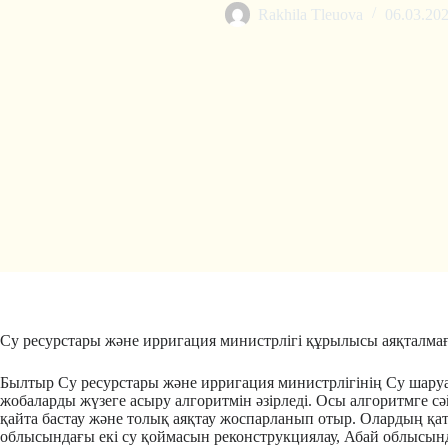
Rakhila Tleuova
06.03.20
Су ресурстары және ирригация министрлігі құрылысы аяқталмағ
Былтыр Су ресурстары және ирригация министрлігінің Су шаруа
жобаларды жүзеге асыру алгоритмін әзірледі. Осы алгоритмге 
қайта бастау және толық аяқтау жоспарланып отыр. Олардың қ
облысындағы екі су қоймасын реконструкциялау, Абай облысын