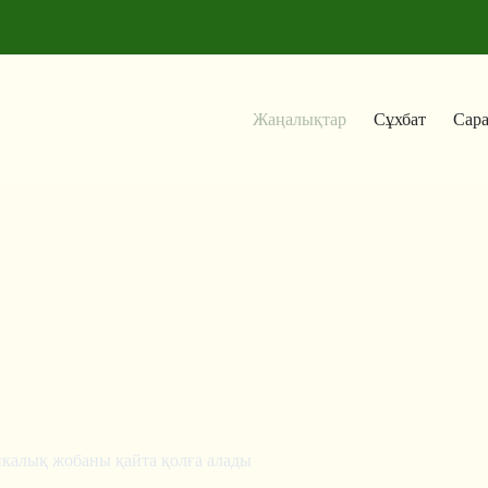
Жаңалықтар
Сұхбат
Сар
икалық жобаны қайта қолға алады