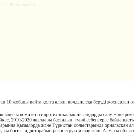
26
Жаңалықтар
ан 10 жобаны қайта қолға алып, қолданысқа беруді жоспарлап о
шылығы комитеті гидротехникалық нысандарды салу және реконс
сәйкес, 2010-2020 жылдары басталып, түрлі себептерге байланы
атарында Қызылорда және Түркістан облыстарында орналасқан а
дағы бөгет гидроторабын реконструкциялау және Алматы облысы