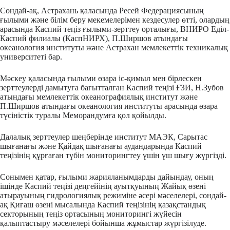
Сондай-ақ, Астрахань қаласында Ресей Федерациясының
ғылыми және білім беру мекемелерімен кездесулер өтті, олардың
арасында Каспий теңіз ғылыми-зерттеу орталығы, ВНИРО Еділ-
Каспий филиалы (КаспНИРХ), П.Ширшов атындағы
океанология институты және Астрахан мемлекеттік техникалық
университеті бар.
Мәскеу қаласында ғылыми өзара іс-қимыл мен бірлескен
зерттеулерді дамытуға бағытталған Каспий теңізі ҒЗИ, Н.Зубов
атындағы мемлекеттік океанографиялық институт және
П.Ширшов атындағы океанология институты арасында өзара
түсіністік туралы Меморандумға қол қойылды.
Далалық зерттеулер шеңберінде институт МАЭК, Сарытас
шығанағы және Қайдақ шығанағы аудандарында Каспий
теңізінің құрғаған түбін мониторингтеу үшін үш шығу жүргізді.
Сонымен қатар, ғылыми жарияланымдарды дайындау, оның
ішінде Каспий теңізі деңгейінің ауытқуының Жайық өзені
атырауының гидрологиялық режиміне әсері мәселелері, сондай-
ақ Қиғаш өзені мысалында Каспий теңізінің қазақстандық
секторының теңіз ортасының мониторингі жүйесін
қалыптастыру мәселелері бойынша жұмыстар жүргізілуде.