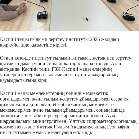
Каспий теңізі ғылыми-зерттеу институты 2025 жылдың
қыркүйегінде қызметіне кірісті.
Өткен кезеңде институт ғылыми ынтымақтастық пен зерттеу
қызметін дамыту бойынша бірқатар іс-шара өткізді. Атап
айтқанда, Каспий теңізі ҒЗИ Каспий маңы елдерінің
университеттері мен ғылыми-зерттеу орталықтарының
қауымдастығына кірді.
Каспий маңы мемлекеттерінің бейінді мемлекеттік
органдарымен және ғылыми-зерттеу ұйымдарымен өзара іс-
қимыл жолға қойылған. Әзербайжанның мемлекеттік
мекемелерімен және ғылыми ұйымдарымен, соның ішінде
экология және табиғи ресурстар министрлігімен, Ауыл
шаруашылығы министрлігімен, Ұлттық гидрометеорологиялық
қызметпен және Ұлттық Ғылым Академиясының География
институтымен жұмыс кездесулері өткізілді.