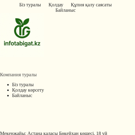
Біз туралы
Қолдау
Құпия қалу саясаты
Байланыс
Компания туралы
Біз туралы
Қолдау көрсету
Байланыс
Мекенжайы: Астана қаласы Бөкейхан көшесі, 18 үй