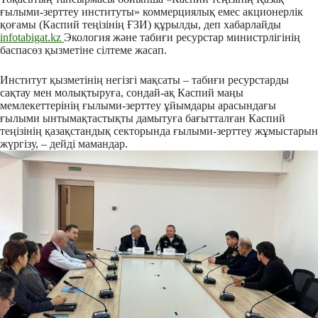
ғылыми-зерттеу институты» коммерциялық емес акционерлік
қоғамы (Каспий теңізінің ҒЗИ) құрылды, деп хабарлайды
infotabigat.kz
Экология және табиғи ресурстар министрлігінің
баспасөз қызметіне сілтеме жасап.
Институт қызметінің негізгі мақсаты – табиғи ресурстарды
сақтау мен молықтыруға, сондай-ақ Каспий маңы
мемлекеттерінің ғылыми-зерттеу ұйымдары арасындағы
ғылыми ынтымақтастықты дамытуға бағытталған Каспий
теңізінің қазақстандық секторында ғылыми-зерттеу жұмыстарын
жүргізу, – дейді мамандар.