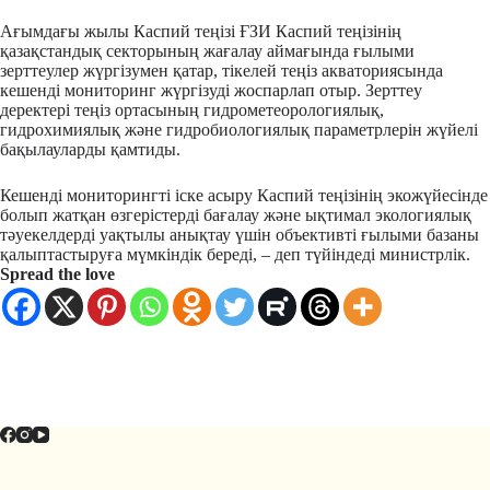
Ағымдағы жылы Каспий теңізі ҒЗИ Каспий теңізінің
қазақстандық секторының жағалау аймағында ғылыми
зерттеулер жүргізумен қатар, тікелей теңіз акваториясында
кешенді мониторинг жүргізуді жоспарлап отыр. Зерттеу
деректері теңіз ортасының гидрометеорологиялық,
гидрохимиялық және гидробиологиялық параметрлерін жүйелі
бақылауларды қамтиды.
Кешенді мониторингті іске асыру Каспий теңізінің экожүйесінде
болып жатқан өзгерістерді бағалау және ықтимал экологиялық
тәуекелдерді уақтылы анықтау үшін объективті ғылыми базаны
қалыптастыруға мүмкіндік береді, – деп түйіндеді министрлік.
Spread the love