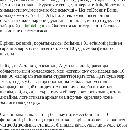
Гумилев атындағы Еуразия ұлттық университетінің бірлескен
ұйымдастыруымен және бас демеуші – ЦентрКредит Банкі
қолдауымен «CYCLELAB: Болашақ экологиясы» атты
студенттік жобалар байқауының финалдық кезеңі өтуде, деп
хабарлайды
infotabigat.kz
Экология министрлігінің баспасөз
қызметіне сілтеме жасап.
Бірінші кезеңнің қорытындысы бойынша 31 өтінімнің ішінен
сарапшылар комиссиясы таңдаған 10 үздік жоба финалға
шықты.
Байқауға Астана қаласының, Ақмола және Қарағанды
облыстарының колледждері мен жоғары оқу орындарының 16
мен 30 жас аралығындағы студенттері қатысты. Қатысушылар
тұрақты даму бағыттары бойынша жобаларын ұсынды:
қалдықтарды қайта өңдеу технологиялары, бөлек жинау
шешімдері, ақылды сұрыптау жүйелері, экологиялық қаптама
дизайны, логистикаға арналған цифрлық құралдар және
экологиялық ағарту.
Сарапшылар алқасының бағалау нәтижесі бойынша 10
финалистің ішінен ең перспективалы әрі жан-жақты әзірленген
үш жоба жеңімпаз атанады. Финалда қатысушылар жүлде қоры