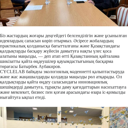
Біз жастардың жоғары деңгейдегі белсенділігін және ұсынылған
идеялардың сапасын көріп отырмыз. Әсіресе жобалардың
практикалық қолданысқа бағытталғаны және Қазақстандағы
қалдықтарды басқару жүйесін дамытуға нақты үлес қоса
алатыны маңызды, — деп атап өтті Қазақстанның қайталама
шикізатты қайта өңдеушілер қауымдастығының басқарма
төрағасы Батырбек Аубакиров.
CYCLELAB байқауы экологиялық мәдениетті қалыптастыруда
және жас жаңашылдарды қолдауда маңызды рөл атқарады. Ол
қалдықтарды қайта өңдеу саласындағы инновациялық
шешімдерді дамытуға, тұрақты даму қағидаттарын насихаттауға
және мемлекет, бизнес пен қоғам арасындағы өзара іс-қимылды
нығайтуға ықпал етеді.