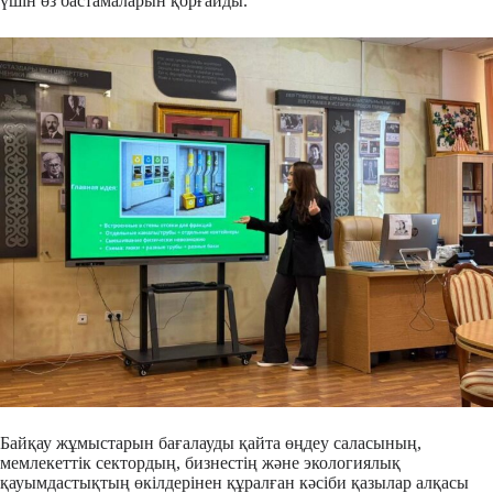
үшін өз бастамаларын қорғайды.
Байқау жұмыстарын бағалауды қайта өңдеу саласының,
мемлекеттік сектордың, бизнестің және экологиялық
қауымдастықтың өкілдерінен құралған кәсіби қазылар алқасы