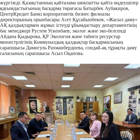
жүргізеді: Қазақстанның қайталама шикізатты қайта өңдеушілер
қауымдастығының басқарма төрағасы Батырбек Аубакиров,
ЦентрКредит Банкі корпоративтік бизнес филиалы
директорының орынбасары Асет Құсайынбеков, «Жасыл даму»
АҚ қалдықтармен жұмыс істеуді ұйымдастыру департаментінің
бас менеджері Рустем Ускенбаев, эколог және эко-белсенді
Айдана Қыдырова, ҚР Экология және табиғи ресурстар
министрлігінің Коммуналдық қалдықтар басқармасының
сарапшысы Дамигуль Рахманбердиева, сондай-ақ тұрақты даму
саласының сарапшысы Асыл Оқапова.