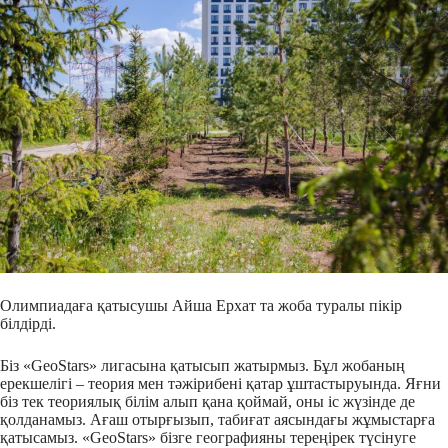
Олимпиадаға қатысушы Айша Ерхат та жоба туралы пікір
білдірді.
Біз «GeoStars» лигасына қатысып жатырмыз. Бұл жобаның
ерекшелігі – теория мен тәжірибені қатар ұштастыруында. Яғни
біз тек теориялық білім алып қана қоймай, оны іс жүзінде де
қолданамыз. Ағаш отырғызып, табиғат аясындағы жұмыстарға
қатысамыз. «GeoStars» бізге географияны тереңірек түсінуге