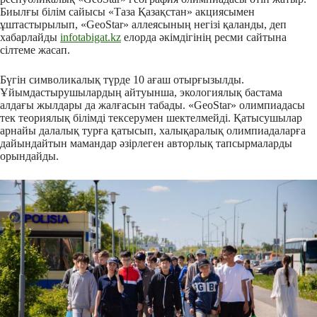
Биылғы білім сайысы «Таза Қазақстан» акциясымен
ұштастырылып, «GeoStar» аллеясының негізі қаланды, деп
хабарлайды
infotabigat.kz
елорда әкімдігінің ресми сайтына
сілтеме жасап.
Бүгін символикалық түрде 10 ағаш отырғызылды.
Ұйымдастырушылардың айтуынша, экологиялық бастама
алдағы жылдары да жалғасын табады. «GeoStar» олимпиадасы
тек теориялық білімді тексерумен шектелмейді. Қатысушылар
арнайы далалық турға қатысып, халықаралық олимпиадаларға
дайындайтын мамандар әзірлеген авторлық тапсырмаларды
орындайды.