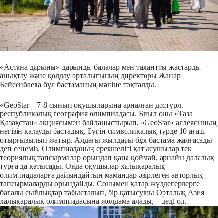
«Астана дарыны» дарынды балалар мен талантты жастарды
анықтау және қолдау орталығының директоры Жанар
Бейсенбаева бұл бастаманың мәніне тоқталды.
«GeoStar – 7-8 сынып оқушыларына арналған дәстүрлі
республикалық география олимпиадасы. Биыл оны «Таза
Қазақстан» акциясымен байланыстырып, «GeoStar» аллеясының
негізін қалауды бастадық. Бүгін символикалық түрде 10 ағаш
отырғызылып жатыр. Алдағы жылдары бұл бастама жалғасады
деп сенеміз. Олимпиаданың ерекшелігі қатысушылар тек
теориялық тапсырмалар орындап қана қоймай, арнайы далалық
турға да қатысады. Онда оқушылар халықаралық
олимпиадаларға дайындайтын мамандар әзірлеген авторлық
тапсырмаларды орындайды. Сонымен қатар жүлдегерлерге
бағалы сыйлықтар табысталып, бір қатысушы Орталық Азия
халықаралық олимпиадасына жолдама алады, – деді ол.