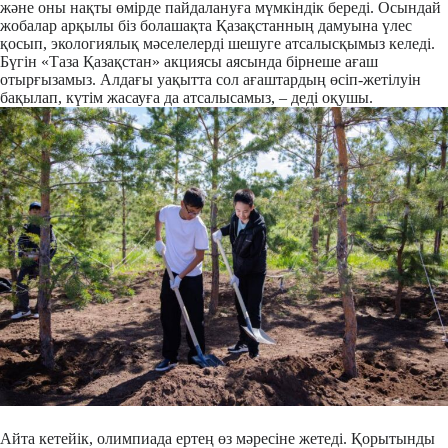
және оны нақты өмірде пайдалануға мүмкіндік береді. Осындай
жобалар арқылы біз болашақта Қазақстанның дамуына үлес
қосып, экологиялық мәселелерді шешуге атсалысқымыз келеді.
Бүгін «Таза Қазақстан» акциясы аясында бірнеше ағаш
отырғызамыз. Алдағы уақытта сол ағаштардың өсіп-жетілуін
бақылап, күтім жасауға да атсалысамыз, – деді оқушы.
Айта кетейік, олимпиада ертең өз мәресіне жетеді. Қорытынды