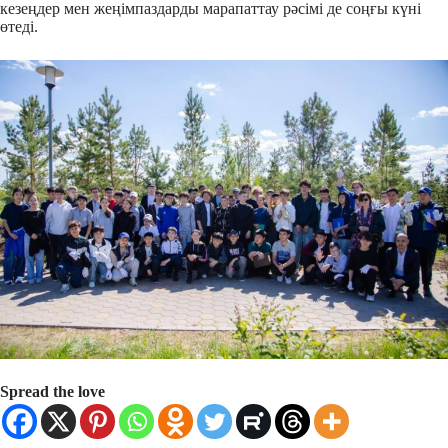
кезеңдер мен жеңімпаздарды марапаттау рәсімі де соңғы күні
өтеді.
Spread the love