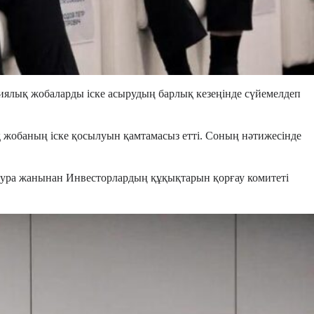
иялық жобаларды іске асырудың барлық кезеңінде сүйемелдеп
қ жобаның іске қосылуын қамтамасыз етті. Соның нәтижесінде
тура жанынан Инвесторлардың құқықтарын қорғау комитеті