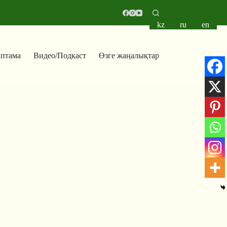
kz
ru
en
аптама
Видео/Подкаст
Өзге жаңалықтар