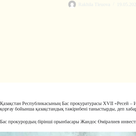
Rakhila Tleuova
19.05.20
Қазақстан Республикасының Бас прокуратурасы XVII «Ресей –
қорғау бойынша қазақстандық тәжірибені таныстырды, деп хаб
Бас прокурордың бірінші орынбасары Жандос Өмірәлиев инвест