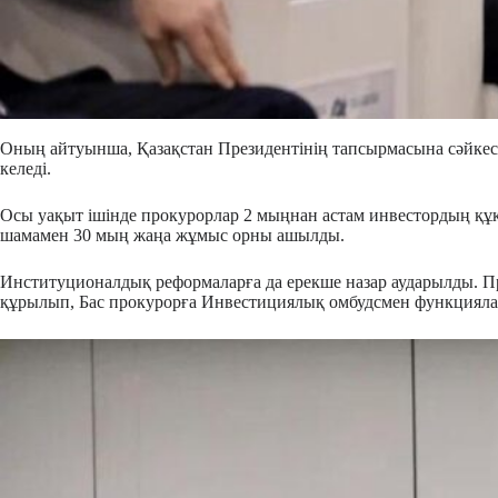
Оның айтуынша, Қазақстан Президентінің тапсырмасына сәйкес
келеді.
Осы уақыт ішінде прокурорлар 2 мыңнан астам инвестордың құқ
шамамен 30 мың жаңа жұмыс орны ашылды.
Институционалдық реформаларға да ерекше назар аударылды. 
құрылып, Бас прокурорға Инвестициялық омбудсмен функциялар