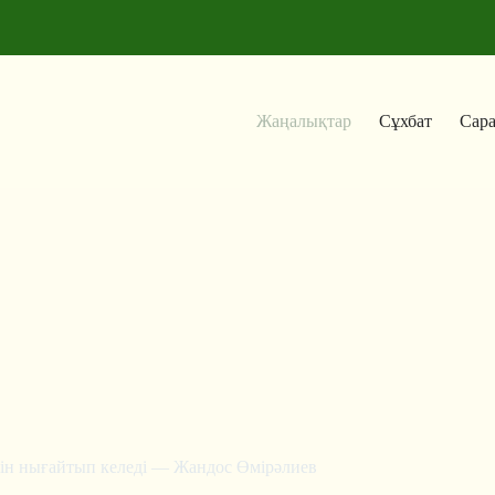
Жаңалықтар
Сұхбат
Сар
бесін нығайтып келеді — Жандос Өмірәлиев