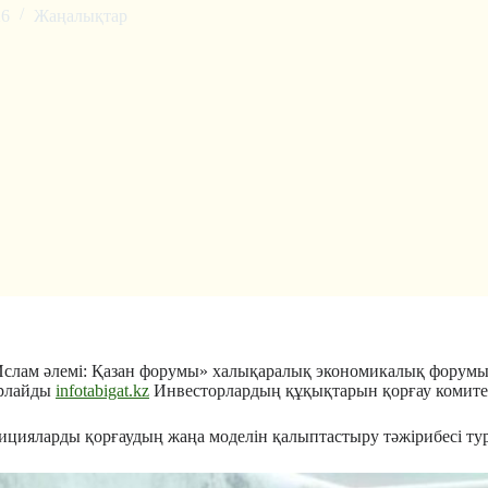
26
Жаңалықтар
 Ислам әлемі: Қазан форумы» халықаралық экономикалық фору
арлайды
infotabigat.kz
Инвесторлардың құқықтарын қорғау комитеті
ицияларды қорғаудың жаңа моделін қалыптастыру тәжірибесі ту