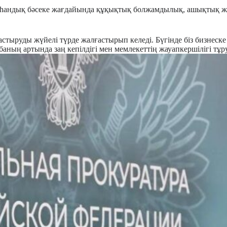
һандық бәсеке жағдайында құқықтық болжамдылық, ашықтық жән
стыруды жүйелі түрде жалғастырып келеді. Бүгінде біз бизнеск
аның артында заң кепілдігі мен мемлекеттің жауапкершілігі тұр