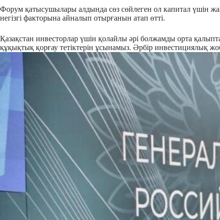
Форум қатысушылары алдында сөз сөйлеген ол капитал үшін жа
негізгі факторына айналып отырғанын атап өтті.
Қазақстан инвесторлар үшін қолайлы әрі болжамды орта қалыпта
құқықтық қорғау тетіктерін ұсынамыз. Әрбір инвестициялық жоб