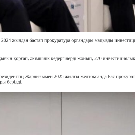
 2024 жылдан бастап прокуратура органдары маңызды инвестиц
ығын қорғап, әкімшілік кедергілерді жойып, 270 инвестициялы
Президенттің Жарлығымен 2025 жылғы желтоқсанда Бас прокура
ы берілді.