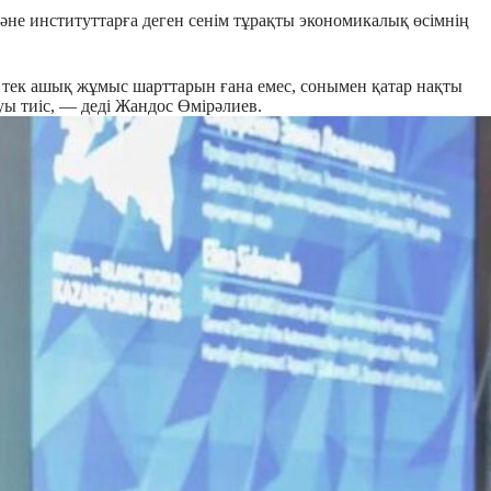
е институттарға деген сенім тұрақты экономикалық өсімнің
е тек ашық жұмыс шарттарын ғана емес, сонымен қатар нақты
уы тиіс, — деді Жандос Өмірәлиев.