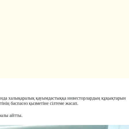
мында халықаралық қауымдастыққа инвесторлардың құқықтарын
нің баспасөз қызметіне сілтеме жасап.
ралы айтты.