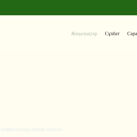
Жаңалықтар
Сұхбат
Сар
 граффитилерді өшіріп шықты