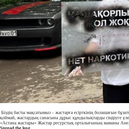
Біздің басты мақсатымыз – жастарға есірткінің болашағын бұзаты
қоймай, жастардың санасына дұрыс құндылықтарды сіңіруге үле
«Астана жастары» Жастар ресурстық орталығының маманы Ане
Spread the love