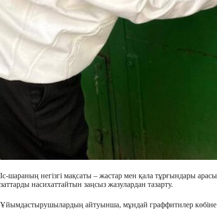
Іс-шараның негізгі мақсаты – жастар мен қала тұрғындары арасы
заттарды насихаттайтын заңсыз жазулардан тазарту.
Ұйымдастырушылардың айтуынша, мұндай граффитилер көбіне жа