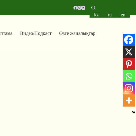
kz
ru
en
аптама
Видео/Подкаст
Өзге жаңалықтар