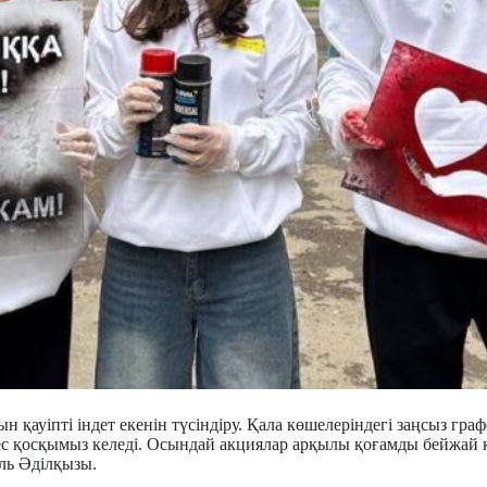
н қауіпті індет екенін түсіндіру. Қала көшелеріндегі заңсыз гра
с қосқымыз келеді. Осындай акциялар арқылы қоғамды бейжай қа
ль Әділқызы.