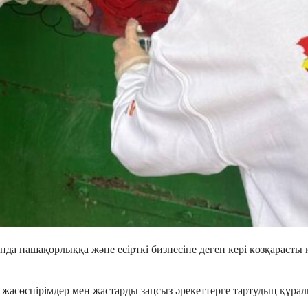
нда нашақорлыққа және есірткі бизнесіне деген кері көзқарасты 
сөспірімдер мен жастарды заңсыз әрекеттерге тартудың құрал