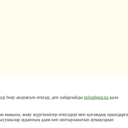
ді бояу акциясын өткізді, деп хабарлайды
infotabigat.kz
қала
а маңына, жаяу жүргіншілер өткелдері мен қоғамдық орындарға
қатысушылар ауданның адам көп шоғырланатын аумақтарын