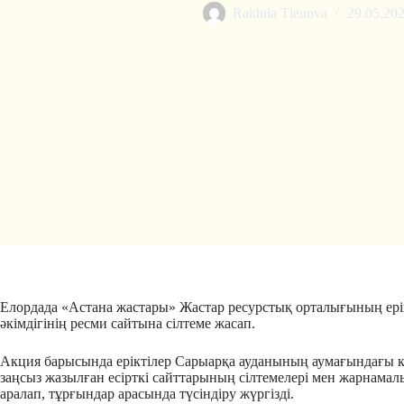
Rakhila Tleuova
29.05.20
Елордада «Астана жастары» Жастар ресурстық орталығының ерікт
әкімдігінің ресми сайтына сілтеме жасап.
Акция барысында еріктілер Сарыарқа ауданының аумағындағы кө
заңсыз жазылған есірткі сайттарының сілтемелері мен жарнам
аралап, тұрғындар арасында түсіндіру жүргізді.