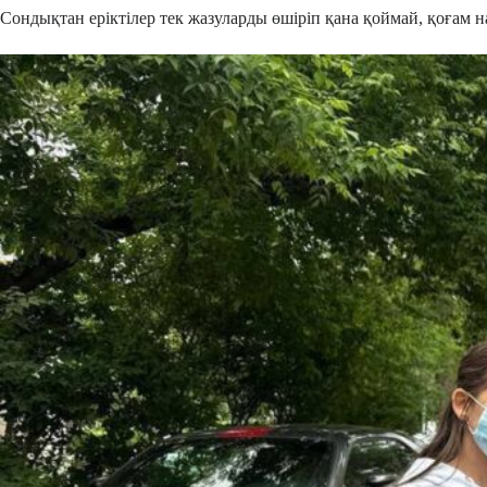
Сондықтан еріктілер тек жазуларды өшіріп қана қоймай, қоғам н