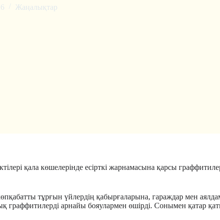
26
Жаңалықтар
ілері қала көшелерінде есірткі жарнамасына қарсы граффитилер
пқабатты тұрғын үйлердің қабырғаларына, гараждар мен аялдам
алық граффитилерді арнайы бояулармен өшірді. Сонымен қатар 