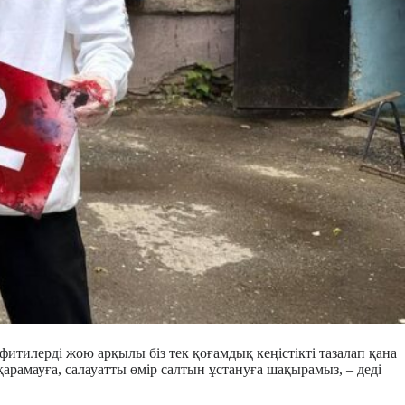
ффитилерді жою арқылы біз тек қоғамдық кеңістікті тазалап қана
рамауға, салауатты өмір салтын ұстануға шақырамыз, – деді