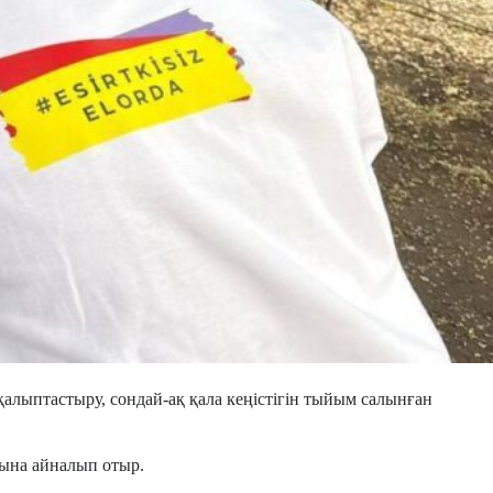
қалыптастыру, сондай-ақ қала кеңістігін тыйым салынған
ына айналып отыр.