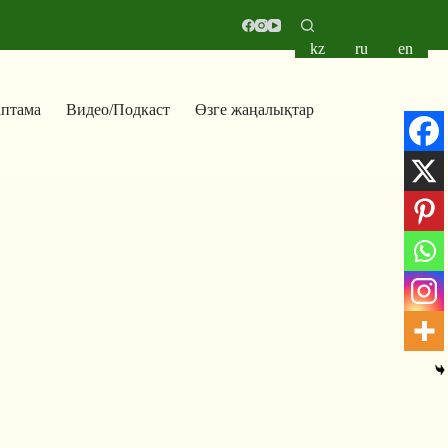
kz
ru
en
аптама
Видео/Подкаст
Өзге жаңалықтар