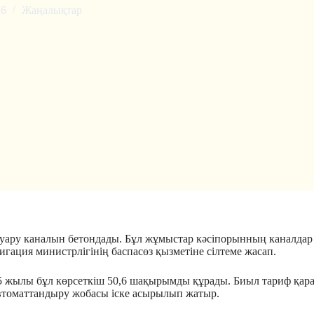
26
Жаңалықтар
ару каналын бетондады. Бұл жұмыстар кәсіпорынның каналдар а
гация министрлігінің баспасөз қызметіне сілтеме жасап.
25 жылы бұл көрсеткіш 50,6 шақырымды құрады. Биыл тариф қар
автоматтандыру жобасы іске асырылып жатыр.