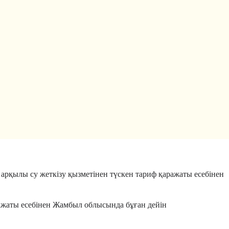
рқылы су жеткізу қызметінен түскен тариф қаражаты есебінен
ажаты есебінен Жамбыл облысында бұған дейін