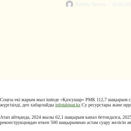
Rakhila Tleuova
01.06.20
Соңғы екі жарым жыл ішінде «Қазсушар» РМК 112,7 шақырым су
жүргізілді, деп хабарлайды
infotabigat.kz
Су ресурстары және ирри
Атап айтқанда, 2024 жылы 62,1 шақырым канал бетондалса, 20
реконструкциядан өткен 500 шақырымнан астам суару желісін 