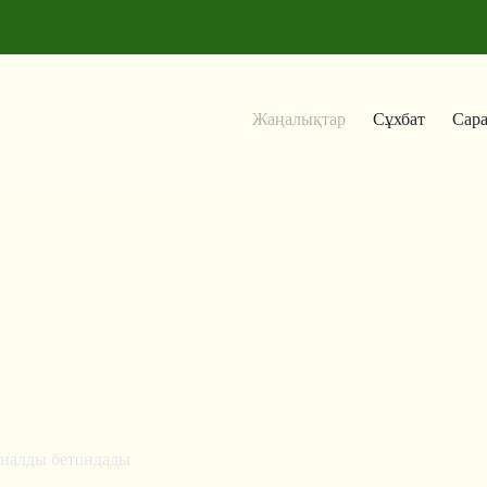
Жаңалықтар
Сұхбат
Сар
налды бетондады