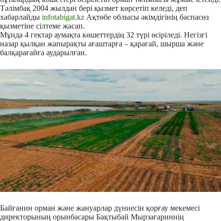
Тәлімбақ 2004 жылдан бері қызмет көрсетіп келеді, деп
хабарлайды
infotabigat.kz
Ақтөбе облысы әкімдігінің баспасөз
қызметіне сілтеме жасап.
Мұнда 4 гектар аумақта көшеттердің 32 түрі өсіріледі. Негізгі
назар қылқан жапырақты ағаштарға – қарағай, шырша және
балқарағайға аударылған.
Байғанин орман және жануарлар дүниесін қорғау мекемесі
директорының орынбасары Бақтыбай Мырзағариннің