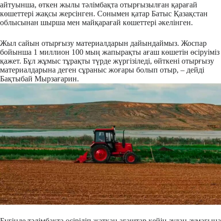
айтуынша, өткен жылы тәлімбақта отырғызылған қарағай
көшеттері жақсы жерсінген. Сонымен қатар Батыс Қазақстан
облысынан шырша мен майқарағай көшеттері әкелінген.
Жыл сайын отырғызу материалдарын дайындаймыз. Жоспар
бойынша 1 миллион 100 мың жапырақты ағаш көшетін өсіруіміз
қажет. Бұл жұмыс тұрақты түрде жүргізіледі, өйткені отырғызу
материалдарына деген сұраныс жоғары болып отыр, – дейді
Бақтыбай Мырзағарин.
Бүгінде тәлімбақта өсіріліп жатқан ағаштар кейін аудан аумағына