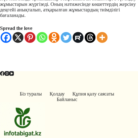
жұмыстарын жүргізеді. Оның нәтижесінде көшеттердің жерсіну
деңгейі анықталып, атқарылған жұмыстардың тиімділігі
бағаланады.
Spread the love
Біз туралы
Қолдау
Құпия қалу саясаты
Байланыс