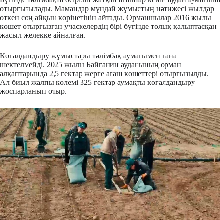
отырғызылады. Мамандар мұндай жұмыстың нәтижесі жылдар
өткен соң айқын көрінетінін айтады. Орманшылар 2016 жылы
көшет отырғызған учаскелердің бірі бүгінде толық қалыптасқан
жасыл желекке айналған.
Көгалдандыру жұмыстары тәлімбақ аумағымен ғана
шектелмейді. 2025 жылы Байғанин ауданының орман
алқаптарында 2,5 гектар жерге ағаш көшеттері отырғызылды.
Ал биыл жалпы көлемі 325 гектар аумақты көгалдандыру
жоспарланып отыр.