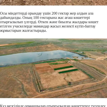
Осы міндеттерді орындау үшін 200 гектар жер алдын ала
дайындалды. Оның 100 гектарына жас ағаш көшеттері
отырғызылып үлгерді. Өткен және биылғы жылдары көшет
егілген учаскелерде мамандар жасыл желекті күтіп-баптау
жұмыстарын жалғастырады.
Күз мезгілінде орманшылар отырғызылған көшеттерге түгендеу