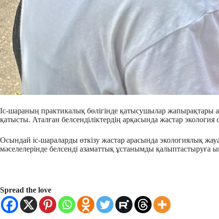
Іс-шараның практикалық бөлігінде қатысушылар жапырақтары а
қатысты. Аталған белсенділіктердің арқасында жастар экология
Осындай іс-шараларды өткізу жастар арасында экологиялық жауап
мәселелерінде белсенді азаматтық ұстанымды қалыптастыруға ық
Spread the love