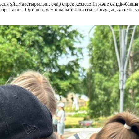
ия ұйымдастырылып, олар сирек кездесетін және сәндік-бақша өс
ақпарат алды. Орталық мамандары табиғатты қорғаудың және өсі