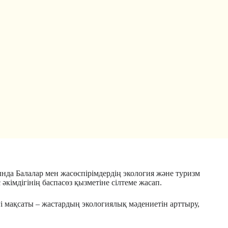
да Балалар мен жасөспірімдердің экология және туризм
әкімдігінің баспасөз қызметіне сілтеме жасап.
гі мақсаты – жастардың экологиялық мәдениетін арттыру,