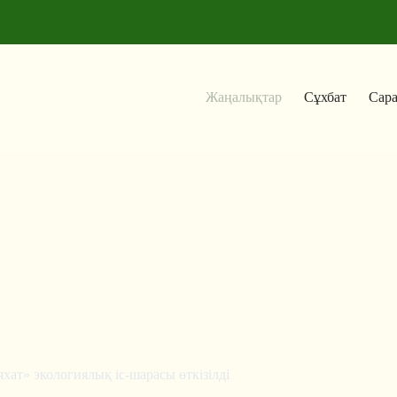
Жаңалықтар
Сұхбат
Сар
хат» экологиялық іс-шарасы өткізілді