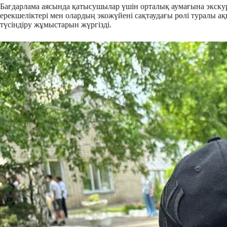
Бағдарлама аясында қатысушылар үшін орталық аумағына экскурс
ерекшеліктері мен олардың экожүйені сақтаудағы рөлі туралы 
түсіндіру жұмыстарын жүргізді.