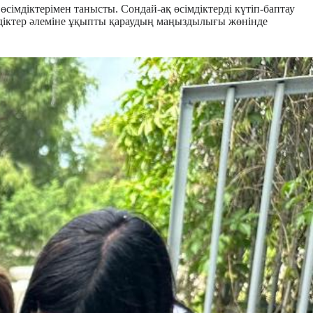
імдіктерімен танысты. Сондай-ақ өсімдіктерді күтіп-баптау
мдіктер әлеміне ұқыпты қараудың маңыздылығы жөнінде