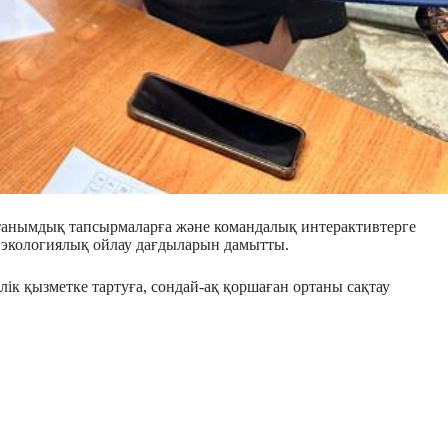
 танымдық тапсырмаларға және командалық интерактивтерге
е экологиялық ойлау дағдыларын дамытты.
лік қызметке тартуға, сондай-ақ қоршаған ортаны сақтау