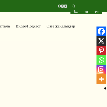
kz
ru
en
аптама
Видео/Подкаст
Өзге жаңалықтар