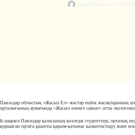
Rakhila Tleuova
02.06.20
Павлодар облыстық «Жасыл Ел» жастар еңбек жасақтарының шта
орталығының аумағында «Жасыл әлемге саяхат» атты экологиялы
Іс-шараға Павлодар қаласының колледж студенттері, орталық пед
қоршаған ортаға ұқыпты қарым-қатынас қалыптастыру және өске