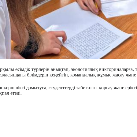
рқылы өсімдік түрлерін анықтап, экологиялық викториналарға,
 саласындағы білімдерін кеңейтіп, командалық жұмыс жасау жән
кершілікті дамытуға, студенттерді табиғатты қорғау және ерікті
пал етеді.