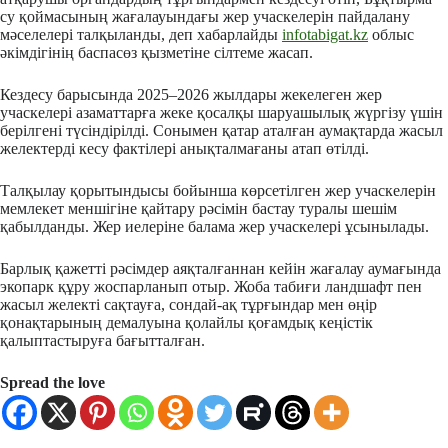
су қоймасының жағалауындағы жер учаскелерін пайдалану
мәселелері талқыланды, деп хабарлайды
infotabigat.kz
облыс
әкімдігінің баспасөз қызметіне сілтеме жасап.
Кездесу барысында 2025–2026 жылдары жекелеген жер
учаскелері азаматтарға жеке қосалқы шаруашылық жүргізу үшін
берілгені түсіндірілді. Сонымен қатар аталған аумақтарда жасыл
желектерді кесу фактілері анықталмағаны атап өтілді.
Талқылау қорытындысы бойынша көрсетілген жер учаскелерін
мемлекет меншігіне қайтару рәсімін бастау туралы шешім
қабылданды. Жер иелеріне балама жер учаскелері ұсынылады.
Барлық қажетті рәсімдер аяқталғаннан кейін жағалау аумағында
экопарк құру жоспарланып отыр. Жоба табиғи ландшафт пен
жасыл желекті сақтауға, сондай-ақ тұрғындар мен өңір
қонақтарының демалуына қолайлы қоғамдық кеңістік
қалыптастыруға бағытталған.
Spread the love