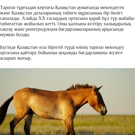
Тарихи тұрғыдан кертағы Қазақстан аумағында мекендеген
және Қазақстан далаларының табиғи мұрасының бір бөлігі
саналады. Алайда XX ғасырдың ортасына қарай бұл түр жабайы
табиғаттан жойылып кетті. Оны қалпына келтіру халықаралық
сақтау және реинтродукция бағдарламаларының арқасында
мүмкін болды.
Бүгінде Қазақстан осы бірегей түрді өзінің тарихи мекендеу
ортасына қайтару бойынша ауқымды бағдарламаны жүзеге
асырып жатыр.