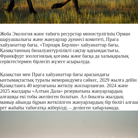
Жоба Экология және табиғи ресурстар министрлігінің Орман
шаруашылығы және жануарлар дүниесі комитеті, Прага
хайуанаттар бағы, «Тирпарк Берлин» хайуанаттар бағы,
Қазақстанның биоалуантүрлілікті сақтау қауымдастығы,
Франкфурт зоологиялық қоғамы және басқа да халықаралық
серіктестермен бірлесіп жүзеге асырылуда.
Қазақстан мен Прага хайуанаттар бағы арасындағы
ынтымақтастық туралы меморандумға сәйкес, 2029 жылға дейін
Қазақстанға 40 кертағыны жеткізу жоспарланған. 2024 және
2025 жылдары «Алтын Дала» резерватына жануарлардың
алғашқы екі тобы әкелінген болатын. Ал биылғы жылдың
мамыр айында бұрын жеткізілген жануарлардың бір бөлігі алғаш
рет жабайы табиғатқа жіберілді, – делінген хабарламада.