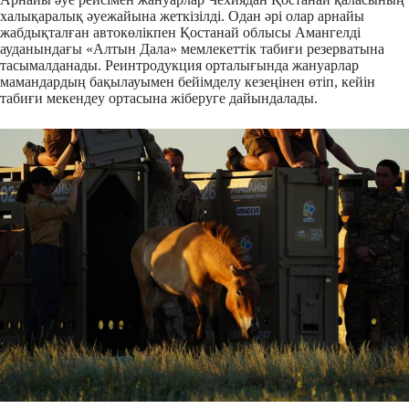
халықаралық әуежайына жеткізілді. Одан әрі олар арнайы
жабдықталған автокөлікпен Қостанай облысы Амангелді
ауданындағы «Алтын Дала» мемлекеттік табиғи резерватына
тасымалданады. Реинтродукция орталығында жануарлар
мамандардың бақылауымен бейімделу кезеңінен өтіп, кейін
табиғи мекендеу ортасына жіберуге дайындалады.