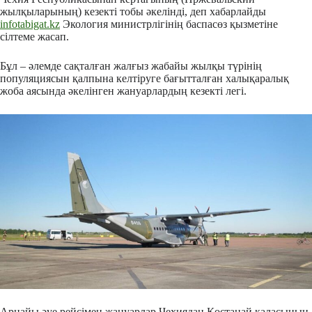
жылқыларының) кезекті тобы әкелінді, деп хабарлайды
infotabigat.kz
Экология министрлігінің баспасөз қызметіне
сілтеме жасап.
Бұл – әлемде сақталған жалғыз жабайы жылқы түрінің
популяциясын қалпына келтіруге бағытталған халықаралық
жоба аясында әкелінген жануарлардың кезекті легі.
Арнайы әуе рейсімен жануарлар Чехиядан Қостанай қаласының