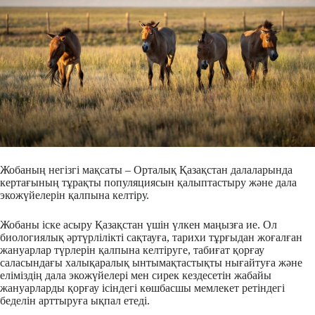
Жобаның негізгі мақсаты – Орталық Қазақстан далаларында
кертағының тұрақты популяциясын қалыптастыру және дала
экожүйелерін қалпына келтіру.
Жобаны іске асыру Қазақстан үшін үлкен маңызға ие. Ол
биологиялық әртүрлілікті сақтауға, тарихи тұрғыдан жоғалған
жануарлар түрлерін қалпына келтіруге, табиғат қорғау
саласындағы халықаралық ынтымақтастықты нығайтуға және
еліміздің дала экожүйелері мен сирек кездесетін жабайы
жануарларды қорғау ісіндегі көшбасшы мемлекет ретіндегі
беделін арттыруға ықпал етеді.