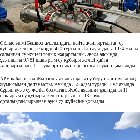
Облыс әкімі Башкөл ауылындағы қайта жаңғыртылған су
құбыры желісін де көрді. 420 тұрғыны бар ауылдағы 1974 жылы
салынған су жүйесі толық жаңартылды. Жоба аясында
ұзындығы 9,781 шақырым су құбыры желісі қайта
жаңғыртылып, 111 аула орталықтандырылған сумен қамтылды.
Аймақ басшысы Жыланды ауылындағы су беру станциясының
жұмысымен де танысты. Ауылда 355 адам тұрады. Бұл ауылда
бұрын ауыз су желісі болмаған. Жоба аясында ұзындығы 11
шақырым су құбыры желісі тартылып, 132 аула
орталықтандырылған ауыз су жүйесіне қосылды.