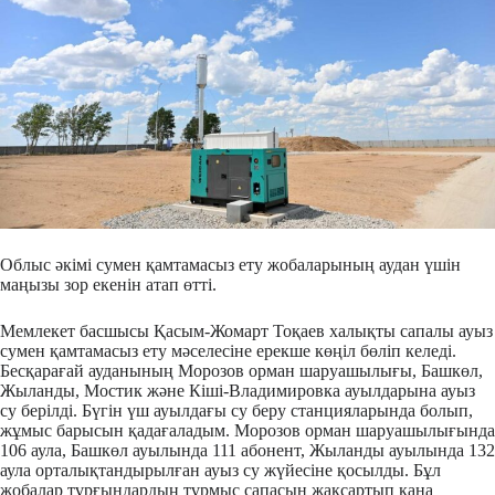
Облыс әкімі сумен қамтамасыз ету жобаларының аудан үшін
маңызы зор екенін атап өтті.
Мемлекет басшысы Қасым-Жомарт Тоқаев халықты сапалы ауыз
сумен қамтамасыз ету мәселесіне ерекше көңіл бөліп келеді.
Бесқарағай ауданының Морозов орман шаруашылығы, Башкөл,
Жыланды, Мостик және Кіші-Владимировка ауылдарына ауыз
су берілді. Бүгін үш ауылдағы су беру станцияларында болып,
жұмыс барысын қадағаладым. Морозов орман шаруашылығында
106 аула, Башкөл ауылында 111 абонент, Жыланды ауылында 132
аула орталықтандырылған ауыз су жүйесіне қосылды. Бұл
жобалар тұрғындардың тұрмыс сапасын жақсартып қана