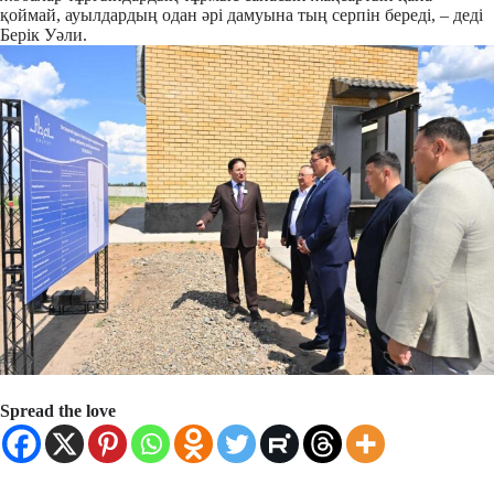
қоймай, ауылдардың одан әрі дамуына тың серпін береді, – деді
Берік Уәли.
Spread the love