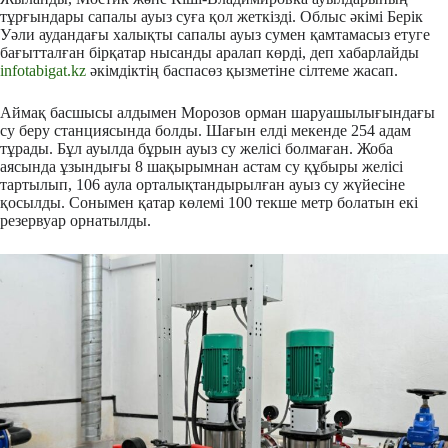
тұрғындары сапалы ауыз суға қол жеткізді. Облыс әкімі Берік
Уәли аудандағы халықты сапалы ауыз сумен қамтамасыз етуге
бағытталған бірқатар нысанды аралап көрді, деп хабарлайды
infotabigat.kz
әкімдіктің баспасөз қызметіне сілтеме жасап.
Аймақ басшысы алдымен Морозов орман шаруашылығындағы
су беру станциясында болды. Шағын елді мекенде 254 адам
тұрады. Бұл ауылда бұрын ауыз су желісі болмаған. Жоба
аясында ұзындығы 8 шақырымнан астам су құбыры желісі
тартылып, 106 аула орталықтандырылған ауыз су жүйесіне
қосылды. Сонымен қатар көлемі 100 текше метр болатын екі
резервуар орнатылды.