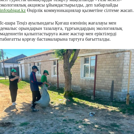
экологиялық акциясы ұйымдастырылды, деп хабарлайды
infotabigat.kz
Өңірлік коммуникациялар қызметіне сілтеме жасап.
Іс-шара Теңіз ауылындағы Қиғаш өзенінің жағалауы мен
демалыс орындарын тазалауға, тұрғындардың экологиялық
мәдениетін қалыптастыруға және жастар мен еріктілерді
табиғатты қорғау бастамаларына тартуға бағытталды.