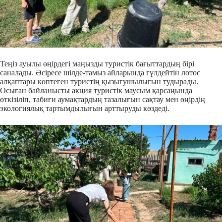
Теңіз ауылы өңірдегі маңызды туристік бағыттардың бірі
саналады. Әсіресе шілде-тамыз айларында гүлдейтін лотос
алқаптары көптеген туристің қызығушылығын тудырады.
Осыған байланысты акция туристік маусым қарсаңында
өткізіліп, табиғи аумақтардың тазалығын сақтау мен өңірдің
экологиялық тартымдылығын арттыруды көздеді.