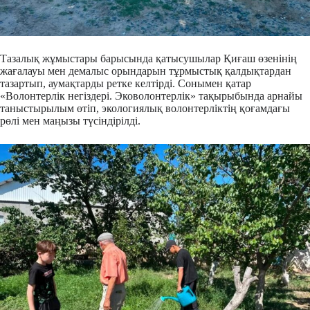
Тазалық жұмыстары барысында қатысушылар Қиғаш өзенінің
жағалауы мен демалыс орындарын тұрмыстық қалдықтардан
тазартып, аумақтарды ретке келтірді. Сонымен қатар
«Волонтерлік негіздері. Эковолонтерлік» тақырыбында арнайы
таныстырылым өтіп, экологиялық волонтерліктің қоғамдағы
рөлі мен маңызы түсіндірілді.