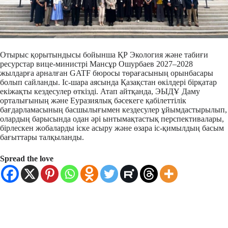
Отырыс қорытындысы бойынша ҚР Экология және табиғи
ресурстар вице-министрі Мансұр Ошурбаев 2027–2028
жылдарға арналған GATF бюросы төрағасының орынбасары
болып сайланды. Іс-шара аясында Қазақстан өкілдері бірқатар
екіжақты кездесулер өткізді. Атап айтқанда, ЭЫДҰ Даму
орталығының және Еуразиялық бәсекеге қабілеттілік
бағдарламасының басшылығымен кездесулер ұйымдастырылып,
олардың барысында одан әрі ынтымақтастық перспективалары,
бірлескен жобаларды іске асыру және өзара іс-қимылдың басым
бағыттары талқыланды.
Spread the love