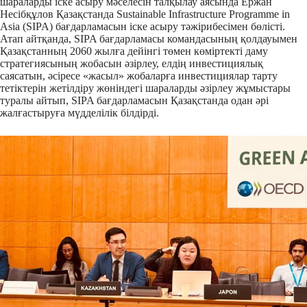
шараларды іске асыру мәселесін талқылау аясында Ержан
Несібқұлов Қазақстанда Sustainable Infrastructure Programme in
Asia (SIPA) бағдарламасын іске асыру тәжірибесімен бөлісті.
Атап айтқанда, SIPA бағдарламасы командасының қолдауымен
Қазақстанның 2060 жылға дейінгі төмен көміртекті даму
стратегиясының жобасын әзірлеу, елдің инвестициялық
саясатын, әсіресе «жасыл» жобаларға инвестициялар тарту
тетіктерін жетілдіру жөніндегі шараларды әзірлеу жұмыстары
туралы айтып, SIPA бағдарламасын Қазақстанда одан әрі
жалғастыруға мүдделілік білдірді.