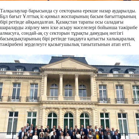
Талқылаулар барысында су секторына ерекше назар аударылды.
Бұл бағыт Ұлттық іс-қимыл жоспарының басым бағыттарының
бірі ретінде айқындалған. Қазақстан тарапы осы саладағы
шараларды әзірлеу мен іске асыру мәселелері бойынша тәжірибе
алмасуға, сондай-ақ су секторын тұрақты дамудың негізгі
басымдықтарының бірі ретінде таңдауға қатысты халықаралық
тәжірибені зерделеуге қызығушылық танытатынын атап өтті.