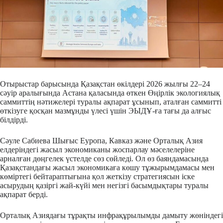
Отырыстар барысында Қазақстан өкілдері 2026 жылғы 22–24
сәуір аралығында Астана қаласында өткен Өңірлік экологиялық
саммиттің нәтижелері туралы ақпарат ұсынып, аталған саммитті
өткізуге қосқан мазмұнды үлесі үшін ЭЫДҰ-ға тағы да алғыс
білдірді.
Сәуле Сабиева Шығыс Еуропа, Кавказ және Орталық Азия
елдеріндегі жасыл экономиканы жоспарлау мәселелеріне
арналған дөңгелек үстелде сөз сөйледі. Ол өз баяндамасында
Қазақстандағы жасыл экономикаға көшу тұжырымдамасы мен
көміртегі бейтараптығына қол жеткізу стратегиясын іске
асырудың қазіргі жай-күйі мен негізгі басымдықтары туралы
ақпарат берді.
Орталық Азиядағы тұрақты инфрақұрылымды дамыту жөніндегі