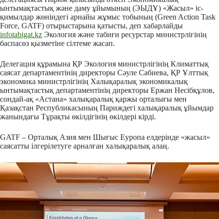
ынтымақтастық және даму ұйымының (ЭЫДҰ) «Жасыл» іс-
қимылдар жөніндегі арнайы жұмыс тобының (Green Action Task
Force, GATF) отырыстарына қатысты, деп хабарлайды
infotabigat.kz
Экология және табиғи ресурстар министрлігінің
баспасөз қызметіне сілтеме жасап.
Делегация құрамына ҚР Экология министрлігінің Климаттық
саясат департаментінің директоры Сәуле Сабиева, ҚР Ұлттық
экономика министрлігінің Халықаралық экономикалық
ынтымақтастық департаментінің директоры Ержан Несібқұлов,
сондай-ақ «Астана» халықаралық қаржы орталығы мен
Қазақстан Республикасының Париждегі халықаралық ұйымдар
жанындағы Тұрақты өкілдігінің өкілдері кірді.
GATF – Орталық Азия мен Шығыс Еуропа елдерінде «жасыл»
саясатты ілгерілетуге арналған халықаралық алаң.