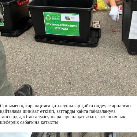
Сонымен қатар акцияға қатысушылар қайта өңдеуге арналған
қайталама шикізат өткізіп, заттарды қайта пайдалануға
тапсырды, кітап алмасу шараларына қатысып, экологиялық
шеберлік сабағына қатысты.