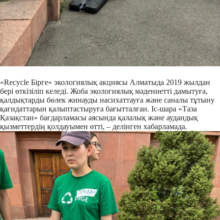
«Recycle Бірге» экологиялық акциясы Алматыда 2019 жылдан
бері өткізіліп келеді. Жоба экологиялық мәдениетті дамытуға,
қалдықтарды бөлек жинауды насихаттауға және саналы тұтыну
қағидаттарын қалыптастыруға бағытталған. Іс-шара «Таза
Қазақстан» бағдарламасы аясында қалалық және аудандық
қызметтердің қолдауымен өтті, – делінген хабарламада.