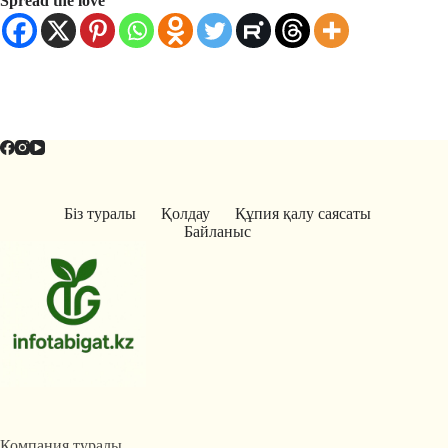
Spread the love
Біз туралы
Қолдау
Құпия қалу саясаты
Байланыс
Компания туралы