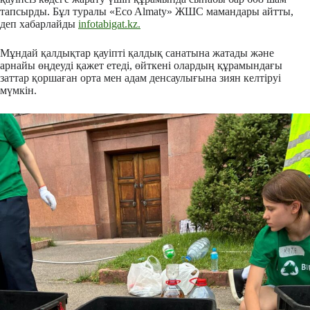
тапсырды. Бұл туралы «Eco Almaty» ЖШС мамандары айтты,
деп хабарлайды
infotabigat.kz.
Мұндай қалдықтар қауіпті қалдық санатына жатады және
арнайы өңдеуді қажет етеді, өйткені олардың құрамындағы
заттар қоршаған орта мен адам денсаулығына зиян келтіруі
мүмкін.