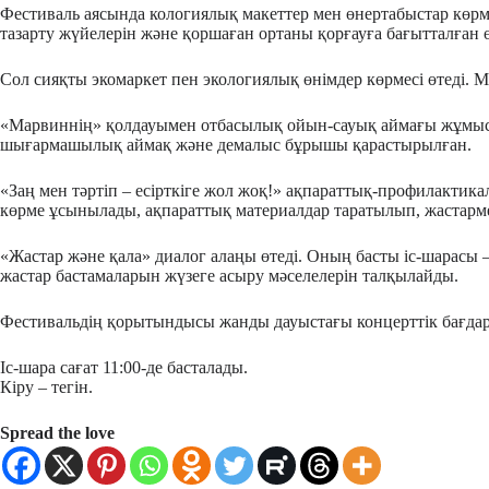
Фестиваль аясында кологиялық макеттер мен өнертабыстар көрм
тазарту жүйелерін және қоршаған ортаны қорғауға бағытталған ө
Сол сияқты экомаркет пен экологиялық өнімдер көрмесі өтеді.
«Марвиннің» қолдауымен отбасылық ойын-сауық аймағы жұмыс іс
шығармашылық аймақ және демалыс бұрышы қарастырылған.
«Заң мен тәртіп – есірткіге жол жоқ!» ақпараттық-профилакти
көрме ұсынылады, ақпараттық материалдар таратылып, жастарме
«Жастар және қала» диалог алаңы өтеді. Оның басты іс-шарасы 
жастар бастамаларын жүзеге асыру мәселелерін талқылайды.
Фестивальдің қорытындысы жанды дауыстағы концерттік бағдар
Іс-шара сағат 11:00-де басталады.
Кіру – тегін.
Spread the love