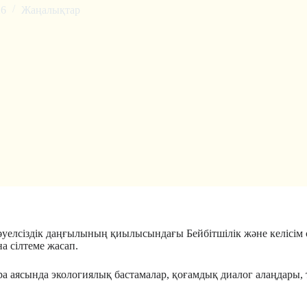
26
Жаңалықтар
 Тәуелсіздік даңғылының қиылысындағы Бейбітшілік және келіс
а сілтеме жасап.
ра аясында экологиялық бастамалар, қоғамдық диалог алаңдары,