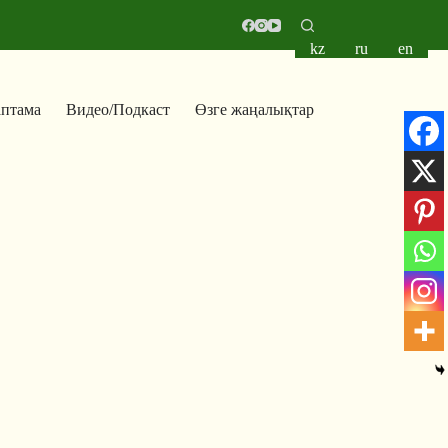
kz
ru
en
аптама
Видео/Подкаст
Өзге жаңалықтар