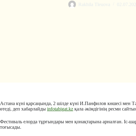
Rakhila Tleuova
02.07.20
Астана күні қарсаңында, 2 шілде күні И.Панфилов көшесі мен
өтеді, деп хабарлайды
infotabigat.kz
қала әкімдігінің ресми сайтын
Фестиваль елорда тұрғындары мен қонақтарына арналған. Іс-ша
тоғысады.