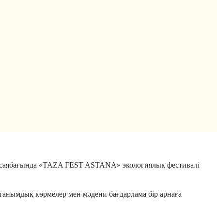
ім саябағында «TAZA FEST ASTANA» экологиялық фестивалі
 танымдық көрмелер мен мәдени бағдарлама бір арнаға