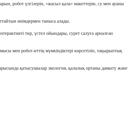
н, робот үлгілерін, «жасыл қала» макеттерін, су мен ауаны
аттайтын өнімдермен таныса алады.
ерактивті тир, үстел ойындары, сурет салуға арналған
ысы мен робот-иттің мүмкіндіктері көрсетіліп, тақырыптық
с барысында қатысушылар экология, қалалық ортаны дамыту және