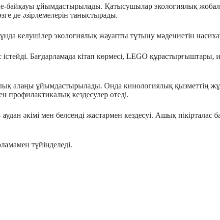
е-байқауы ұйымдастырылады. Қатысушылар экологиялық жобалары
зге де әзірлемелерін таныстырады.
 Мұнда келушілер экологиялық жауапты тұтыну мәдениетін насих
тейді. Бағдарламада кітап көрмесі, LEGO құрастырғыштары, инт
калық алаңы ұйымдастырылады. Онда кинологиялық қызметтің жұм
н профилактикалық кездесулер өтеді.
– аудан әкімі мен белсенді жастармен кездесуі. Ашық пікіртала
ламамен түйінделеді.