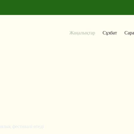
Жаңалықтар
Сұхбат
Сар
лық фестивалі өтеді