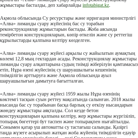
жұмыстары басталды, деп хабарлайды
infotabigat.kz
.
Ақмола облысында Су ресурстары және ирригация министрлігі
«Алва» лиманды суару жүйесінің бас су торабын
реконструкциялау жұмыстарын бастады. Жоба аясында
темірбетон конструкцияларын, көпір өткелін және су реттегіш
құрылыстарды қалпына келтіру көзделген.
«Алва» лиманды суару жүйесі арқылы су жайылатын аумақтың
көлемі 12,8 мың гектардан асады. Реконструкциялау жұмыстары
лиманды суару алқаптарына судың тиімді жіберілуін қамтамасыз
етіп, Нұра өзені жүйесінің су шаруашылығы кешенінің
тиімділігін арттыруға және Ақмола облысында ауыл
шаруашылығын дамытуға бағытталған.
«Алва» лиманды суару жүйесі 1959 жылы Нұра өзенінің
көктемгі тасқын суын реттеу мақсатында салынған. 2018 жылы
нысанда бас су торабынан басқа барлық су өткізу нысандарын
жөндеу жұмыстары аяқталды. Сол кезде бетон
конструкцияларын қалпына келтіру, жер жұмыстары жүргізіліп,
топырақ бөгеттері бут таспен және топырақпен нығайтылды.
Сонымен қатар үш автоматты су тастағыш салынды. Қазіргі
таңда жүзеге асырылып жатқан жоба жүйенің тиімділігін едәуір