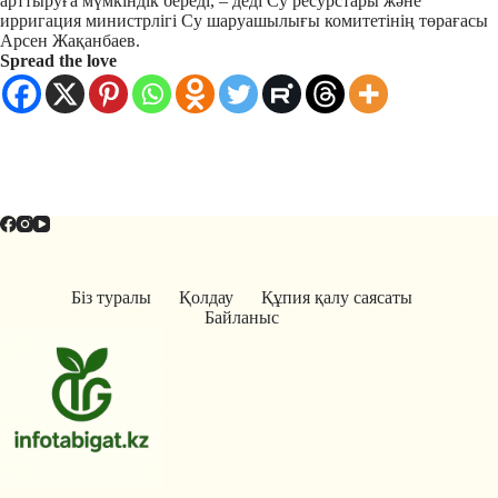
арттыруға мүмкіндік береді, – деді Су ресурстары және
ирригация министрлігі Су шаруашылығы комитетінің төрағасы
Арсен Жақанбаев.
Spread the love
Біз туралы
Қолдау
Құпия қалу саясаты
Байланыс