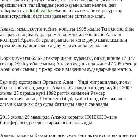
ерекшеленіп, талайлардың көз жауын алып келген, деп
хабарлайды
infotabigat.kz
Экология және табиғи ресурстар
министрлігінің баспасөз қызметіне сілтеме жасап.
Алакөл мемлекеттік табиғи қорығы 1998 жылы Тентек өзенінің
атырауының жануарларымен өсімдік әлемін және Алакөл
көліндегі Аралтөбе аралдарындағы көне дәуір шағаласының
ерекше популяциясын сақтау мақсатында құрылған.
Қорық аумағы 65 672 гектар жерді құрайды, оның ішінде 17 877
гектар Жетісу облысының Алакөл ауданында және 47 795 гектар
Абай облысының Үржар және Мақаншы аудандарында жатыр.
Бұл өңір құстардың Орталық-Азия – Үнді миграциялық жолы
болып табылғандықтан, Алакөл-Сасықкөл көлдер жүйесі 2009
жылы 25 қараша күні 1892 реттік санымен Рамсар
конвенциясының тізіміне енгізілді, қазіргі таңда бұл жерлер
әлемдік маңызы бар сулы-батпақты алқап саналады.
2013 жылы 29 мамырда Алакөл қорығы ЮНЕСКО-ның
биосфералық резерваттар желісіне қосылды.
Алакөл қорығы Қазақстандағы сулы-батпақты құстардың негізгі