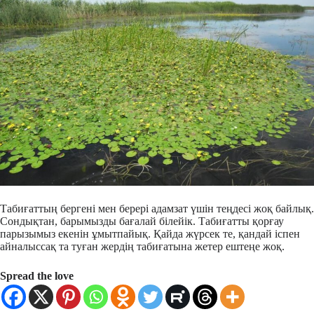
Табиғаттың бергені мен берері адамзат үшін теңдесі жоқ байлық.
Сондықтан, барымызды бағалай білейік. Табиғатты қорғау
парызымыз екенін ұмытпайық. Қайда жүрсек те, қандай іспен
айналыссақ та туған жердің табиғатына жетер ештеңе жоқ.
Spread the love