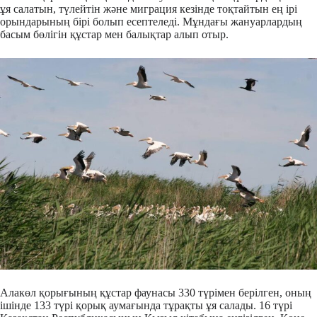
ұя салатын, түлейтін және миграция кезінде тоқтайтын ең ірі
орындарының бірі болып есептеледі. Мұндағы жануарлардың
басым бөлігін құстар мен балықтар алып отыр.
Алакөл қорығының құстар фаунасы 330 түрімен берілген, оның
ішінде 133 түрі қорық аумағында тұрақты ұя салады. 16 түрі