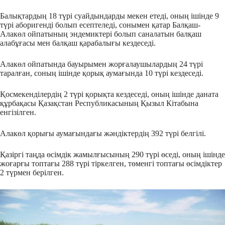
Балықтардың 18 түрі суайдындарды мекен етеді, оның ішінде 9
түрі аборигенді болып есептеледі, сонымен қатар Балқаш-
Алакөл ойпатының эндемиктері болып саналатын балқаш
алабұғасы мен балқаш қарабалығы кездеседі.
Алакөл ойпатында бауырымен жорғалаушылардың 24 түрі
таралған, соның ішінде қорық аумағында 10 түрі кездеседі.
Қосмекенділердің 2 түрі қорықта кездеседі, оның ішінде даната
құрбақасы Қазақстан Республикасының Қызыл Кітабына
енгізілген.
Алакөл қорығы аумағындағы жәндіктердің 392 түрі белгілі.
Қазіргі таңда өсімдік жамылғысының 290 түрі өседі, оның ішінде
жоғарғы топтағы 288 түрі тіркелген, төменгі топтағы өсімдіктер
2 түрмен берілген.