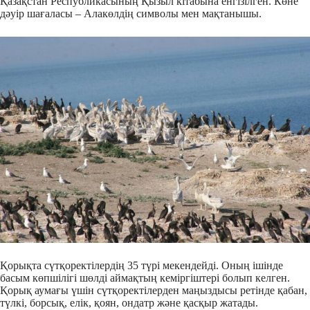
Қазақстан Республикасының Қызыл кітабына енгізілген. Көне
дәуір шағаласы – Алакөлдің символы мен мақтанышы.
Қорықта сүтқоректілердің 35 түрі мекендейді. Оның ішінде
басым көпшілігі шөлді аймақтың кеміргіштері болып келген.
Қорық аумағы үшін сүтқоректілерден маңыздысы ретінде қабан,
түлкі, борсық, елік, қоян, ондатр және қасқыр жатады.