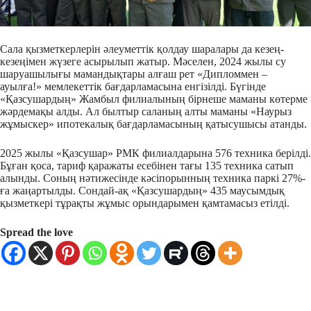
Сала қызметкерлерін әлеуметтік қолдау шаралары да кезең-
кезеңімен жүзеге асырылып жатыр. Мәселен, 2024 жылы су
шаруашылығы мамандықтары алғаш рет «Дипломмен –
ауылға!» мемлекеттік бағдарламасына енгізілді. Бүгінде
«Қазсушардың» Жамбыл филиалының бірнеше маманы көтерме
жәрдемақы алды. Ал былтыр саланың алты маманы «Наурыз
жұмыскер» ипотекалық бағдарламасының қатысушысы атанды.
2025 жылы «Қазсушар» РМК филиалдарына 576 техника берілді.
Бұған қоса, тариф қаражаты есебінен тағы 135 техника сатып
алынды. Соның нәтижесінде кәсіпорынның техника паркі 27%-
ға жаңартылды. Сондай-ақ «Қазсушардың» 435 маусымдық
қызметкері тұрақты жұмыс орындарымен қамтамасыз етілді.
Spread the love