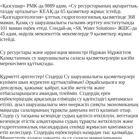
«Қазсушар» РМК-да 9889 адам, «Су ресурстарының ақпараттық-
талдау орталығы» КЕАҚ-да 65 қызметкер жұмыс істейді.
«Қазгидрогеология» ұлттық гидрогеологиялық қызметінде 368
маман, Қазақ су шаруашылығы ғылыми-зерттеу институтында
101 маман еңбек етеді. Сондай-ақ «SK Water Solutions» ЖШС-да
45 адам, өңірлік мемлекеттік мекемелерде 9 қызметкер жұмыс
істейді.
Су ресурстары және ирригация министрі Нұржан Нұржігітов
Қазақстанның су шаруашылығы саласы қызметкерлерін кәсіби
мерекесімен құттықтады.
Құрметті әріптестер! Сіздерді Су шаруашылығы қызметкерлері
күнімен шын жүректен құттықтаймын! Әрқайсыңызға зор
денсаулық, қажымас қайрат, кәсіби жетістік және
отбасыларыңызға амандық тілеймін. Сіздердің ерен
еңбектеріңіздің арқасында еліміздің су қауіпсіздігі қамтамасыз
етіліп, ауыл шаруашылығы мен өнеркәсіп сияқты экономиканың
маңызды салаларының тұрақты дамуына негіз қаланып отыр.
Сіздер су тасқыны кезеңінде судың қауіпсіз өткізілуін, вегетация
кезеңінде егістік алқаптарына судың тұрақты жеткізілуін және
гидротехникалық нысандардың сенімді жұмысын қамтамасыз
етіп келесіздер. Сіздердің еңбектеріңіз назардан тыс қалмайды.
Министрлік алдағы уақытта да су саласы мамандарының