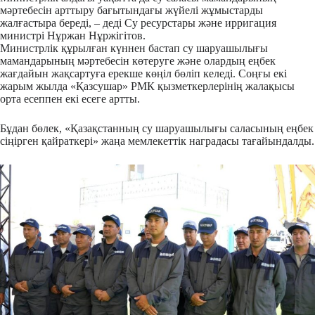
мәртебесін арттыру бағытындағы жүйелі жұмыстарды
жалғастыра береді, – деді Су ресурстары және ирригация
министрі Нұржан Нұржігітов.
Министрлік құрылған күннен бастап су шаруашылығы
мамандарының мәртебесін көтеруге және олардың еңбек
жағдайын жақсартуға ерекше көңіл бөліп келеді. Соңғы екі
жарым жылда «Қазсушар» РМК қызметкерлерінің жалақысы
орта есеппен екі есеге артты.
Бұдан бөлек, «Қазақстанның су шаруашылығы саласының еңбек
сіңірген қайраткері» жаңа мемлекеттік наградасы тағайындалды.