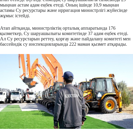
мыңнан астам адам еңбек етеді. Оның ішінде 10,9 мыңнан
астамы Су ресурстары және ирригация министрлігі жүйесінде
жұмыс істейді.
Атап айтқанда, министрліктің орталық аппаратында 176
қызметкер, Су шаруашылығы комитетінде 37 адам еңбек етеді.
Ал Су ресурстарын реттеу, қорғау және пайдалану комитеті мен
бассейндік су инспекцияларында 222 маман қызмет атқарады.