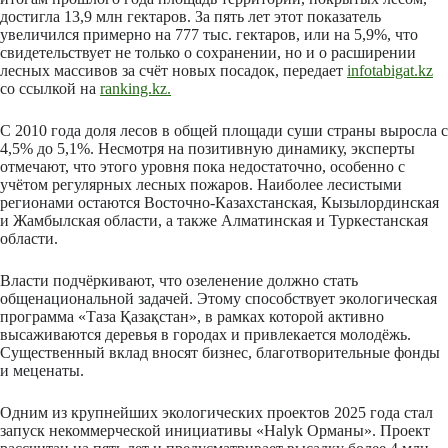
достигла 13,9 млн гектаров. За пять лет этот показатель
увеличился примерно на 777 тыс. гектаров, или на 5,9%, что
свидетельствует не только о сохранении, но и о расширении
лесных массивов за счёт новых посадок, передает
infotabigat.kz
со ссылкой на
ranking.kz.
С 2010 года доля лесов в общей площади суши страны выросла с
4,5% до 5,1%. Несмотря на позитивную динамику, эксперты
отмечают, что этого уровня пока недостаточно, особенно с
учётом регулярных лесных пожаров. Наиболее лесистыми
регионами остаются Восточно-Казахстанская, Кызылординская
и Жамбылская области, а также Алматинская и Туркестанская
области.
Власти подчёркивают, что озеленение должно стать
общенациональной задачей. Этому способствует экологическая
программа «Таза Қазақстан», в рамках которой активно
высаживаются деревья в городах и привлекается молодёжь.
Существенный вклад вносят бизнес, благотворительные фонды
и меценаты.
Одним из крупнейших экологических проектов 2025 года стал
запуск некоммерческой инициативы «Halyk Орманы». Проект