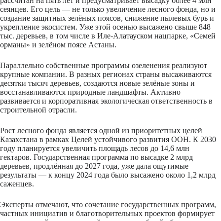
рассчитан на пять лет и предусматривает высадку более 4 млн
сеянцев. Его цель — не только увеличение лесного фонда, но и
создание защитных зелёных поясов, снижение пылевых бурь и
укрепление экосистем. Уже этой осенью высажено свыше 848
тыс. деревьев, в том числе в Иле-Алатауском нацпарке, «Семей
орманы» и зелёном поясе Астаны.
Параллельно собственные программы озеленения реализуют
крупные компании. В разных регионах страны высаживаются
десятки тысяч деревьев, создаются новые зелёные зоны и
восстанавливаются природные ландшафты. Активно
развивается и корпоративная экологическая ответственность в
строительной отрасли.
Рост лесного фонда является одной из приоритетных целей
Казахстана в рамках Целей устойчивого развития ООН. К 2030
году планируется увеличить площадь лесов до 14,6 млн
гектаров. Государственная программа по высадке 2 млрд
деревьев, продлённая до 2027 года, уже дала ощутимые
результаты — к концу 2024 года было высажено около 1,2 млрд
саженцев.
Эксперты отмечают, что сочетание государственных программ,
частных инициатив и благотворительных проектов формирует