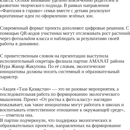
класса. Особое внимание уделено вовлечению родителей и
развитию творческого подхода. В рамках направления
«Фантазия в горшке» семьи вместе с детьми реализуют
креативные идеи по оформлению зелёных зон.
Современный формат проекта дополняют цифровые решения. С
помощью QR-кодов участники могут отслеживать рост растений
через фотоальбом класса и наблюдать за результатами своей
работы в динамике.
С приветственным словом на презентации выступила
исполнительный секретарь филиала партии
AMANAT
района
Нура Жанар Жакупова. По её словам, экологические
инициативы должны носить системный и образовательный
характер.
«Акция «Таза Қазақстан» — это не разовые мероприятия, а
последовательная работа по формированию экологического
мышления. Проект «От ростка к фито-классу» наглядно
показывает, как такие инициативы могут работать в школах и
воспитывать ответственное отношение к окружающей среде»,
— отметила она.
В партии подчеркнули, что поддержка экологических и
образовательных проектов, направленных на формирование