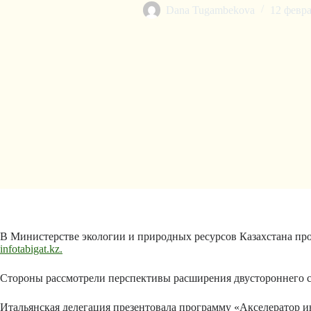
Dana Tugambekova
12 февра
В Министерстве экологии и природных ресурсов Казахстана про
infotabigat.kz.
Стороны рассмотрели перспективы расширения двустороннего с
Итальянская делегация презентовала программу «Акселератор 