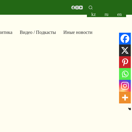
kz
ru
en
итика
Видео / Подкасты
Иные новости