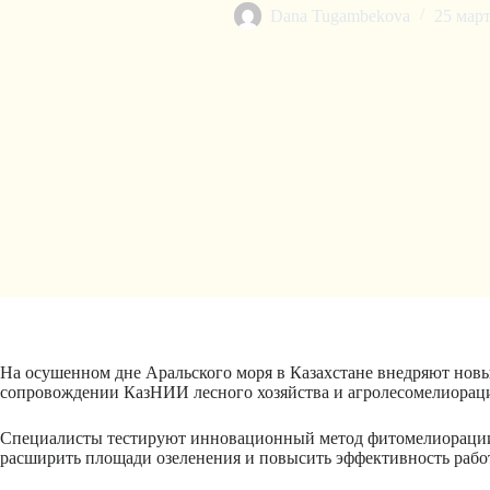
Dana Tugambekova
25 март
На осушенном дне
Аральского моря
в Казахстане внедряют новы
сопровождении
КазНИИ лесного хозяйства и агролесомелиорац
Специалисты тестируют инновационный метод фитомелиорации с
расширить площади озеленения и повысить эффективность работ