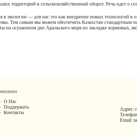
ших территорий в сельскохозяйственный оборот. Речь идет о с
к экологии — для нас это как внедрение новых технологий в о
емы. Тем самым мы можем обеспечить Казахстан стандартным по
ты на осушенном дне Аральского моря по закладке кормовых, м
омпании
О Нас
Поддержать
Адрес: г
Контакты
Телефон
Email: 