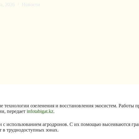
а, 2026
Новости
е технологии озеленения и восстановления экосистем. Работы п
ии, передает
infotabigat.kz.
 использованием агродронов. С их помощью высеиваются грану
 в труднодоступных зонах.