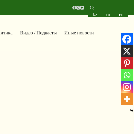
kz
ru
en
итика
Видео / Подкасты
Иные новости