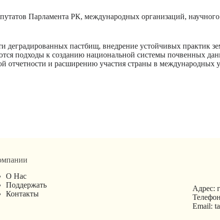
епутатов Парламента РК, международных организаций, научного 
ти деградированных пастбищ, внедрение устойчивых практик з
ываются подходы к созданию национальной системы почвенных 
ой отчетности и расширению участия страны в международных 
омпании
О Нас
Поддержать
Адрес: г
Контакты
Телефон
Email: 