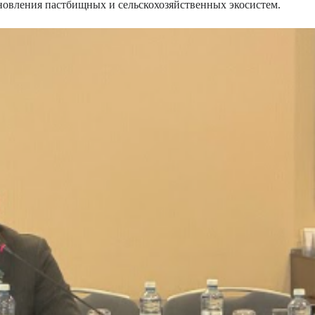
новления пастбищных и сельскохозяйственных экосистем.