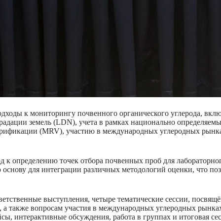
дходы к мониторингу почвенного органического углерода, вклю
адации земель (LDN), учета в рамках национально определяемы
 верификации (MRV), участию в международных углеродных рын
д к определению точек отбора почвенных проб для лабораторно
основу для интеграции различных методологий оценки, что позв
етственные выступления, четыре тематические сессии, посвящ
 также вопросам участия в международных углеродных рынках, 
ы, интерактивные обсуждения, работа в группах и итоговая се