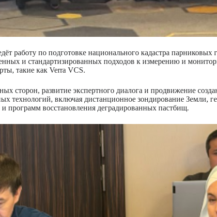
ёт работу по подготовке национального кадастра парниковых га
еменных и стандартизированных подходов к измерению и монито
ты, такие как Verra VCS.
нных сторон, развитие экспертного диалога и продвижение со
ных технологий, включая дистанционное зондирование Земли, 
в и программ восстановления деградированных пастбищ.