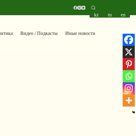
kz
ru
en
итика
Видео / Подкасты
Иные новости