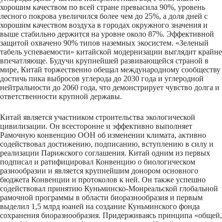
хорошим качеством по всей стране превысила 90%, уровень
лесного покрова увеличился более чем до 25%, а доля дней с
хорошим качеством воздуха в городах окружного значения и
выше стабильно держится на уровне около 87%. Эффективной
защитой охвачено 90% типов наземных экосистем. «Зеленый
табель успеваемости» китайской модернизации выглядит крайне
впечатляюще. Будучи крупнейшей развивающейся страной в
мире, Китай торжественно обещал международному сообществу
достичь пика выбросов углерода до 2030 года и углеродной
нейтральности до 2060 года, что демонстрирует чувство долга и
ответственности крупной державы.
Китай является участником
строительства экологической
цивилизации. Он всесторонне и эффективно выполняет
Рамочную конвенцию ООН об изменении климата, активно
содействовал достижению, подписанию, вступлению в силу и
реализации Парижского соглашения. Китай одним из первых
подписал и ратифицировал Конвенцию о биологическом
разнообразии и является крупнейшим донором основного
бюджета Конвенции и протоколов к ней. Он также успешно
содействовал принятию Куньминско-Монреальской глобальной
рамочной программы в области биоразнообразия и первым
выделил 1,5 млрд юаней на создание Куньминского фонда
сохранения биоразнообразия. Придерживаясь принципа «общей,