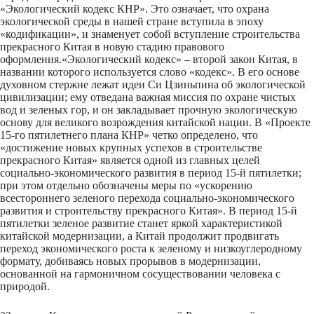
«Экологический кодекс КНР». Это означает, что охрана
экологической среды в нашей стране вступила в эпоху
«кодификации», и знаменует собой вступление строительства
прекрасного Китая в новую стадию правового
оформления.
«Экологический кодекс» – второй закон Китая, в
названии которого используется слово «кодекс». В его основе
духовном стержне лежат идеи Си Цзиньпина об экологической
цивилизации; ему отведана важная миссия по охране чистых
вод и зеленых гор, и он закладывает прочную экологическую
основу для великого возрождения китайской нации. В «Проекте
15-го пятилетнего плана КНР» четко определено, что
«достижение новых крупных успехов в строительстве
прекрасного Китая» является одной из главных целей
социально-экономического развития в период 15-й пятилетки;
при этом отдельно обозначены меры по «ускорению
всестороннего зеленого перехода социально-экономического
развития и строительству прекрасного Китая». В период 15-й
пятилетки зеленое развитие станет яркой характеристикой
китайской модернизации, а Китай продолжит продвигать
переход экономического роста к зеленому и низкоуглеродному
формату, добиваясь новых прорывов в модернизации,
основанной на гармоничном сосуществовании человека с
природой.