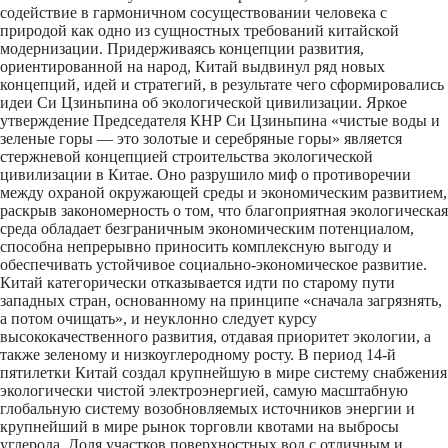
содействие в
гармоничном сосуществовании человека с
природой как одно из сущностных требований китайской
модернизации. Придерживаясь концепции развития,
ориентированной на народ, Китай выдвинул ряд новых
концепций, идей и стратегий, в результате чего сформировались
идеи Си Цзиньпина об экологической цивилизации. Яркое
утверждение Председателя КНР Си Цзиньпина «чистые воды и
зеленые горы — это золотые и серебряные горы» является
стержневой концепцией строительства экологической
цивилизации в Китае. Оно разрушило миф о противоречии
между охраной окружающей среды и экономическим развитием,
раскрыв закономерность о том, что благоприятная экологическая
среда обладает безграничным экономическим потенциалом,
способна непрерывно приносить комплексную выгоду и
обеспечивать устойчивое социально-экономическое развитие.
Китай категорически отказывается идти по старому пути
западных стран, основанному на принципе «сначала загрязнять,
а потом очищать», и неуклонно следует курсу
высококачественного развития, отдавая приоритет экологии, а
также зеленому и низкоуглеродному росту. В период 14-й
пятилетки Китай создал крупнейшую в мире систему снабжения
экологически чистой электроэнергией, самую масштабную
глобальную систему возобновляемых источников энергии и
крупнейший в мире рынок торговли квотами на выбросы
углерода. Доля участков поверхностных вод с отличным и