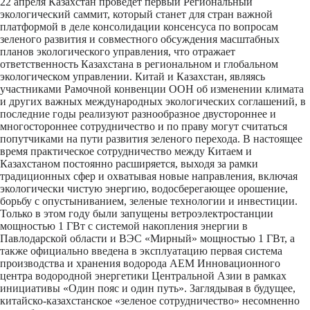
22 апреля Казахстан проведет первый Региональный
экологический саммит, который станет для стран важной
платформой
в деле
консолидации консенсуса по вопросам
зеленого развития и совместного обсуждения масштабных
планов экологического управления, что отражает
ответственность Казахстана в региональном и глобальном
экологическом управлении. Китай и Казахстан, являясь
участниками Рамочной конвенции ООН об изменении климата
и других важных международных экологических соглашений, в
последние годы реализуют разнообразное двустороннее и
многостороннее сотрудничество и по праву могут считаться
попутчиками на пути развития зеленого перехода. В настоящее
время практическое сотрудничество между Китаем и
Казахстаном постоянно расширяется, выходя за рамки
традиционных сфер и охватывая новые направления, включая
экологически чистую энергию, водосберегающее орошение,
борьбу с опустыниванием, зеленые технологии и инвестиции.
Только в этом году были запущены ветроэлектростанции
мощностью 1 ГВт с системой накопления энергии в
Павлодарской области и ВЭС «Мирный» мощностью 1 ГВт, а
также официально введена в эксплуатацию первая система
производства и хранения водорода
AEM
Инновационного
центра водородной энергетики Центральной Азии в рамках
инициативы «Один пояс и один путь». Заглядывая в будущее,
китайско-казахстанское «зеленое сотрудничество» несомненно