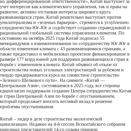
но дифференцированной ответственности», Китай выступает за
учет интересов как климатического управления, так и права на
развитие, активно отстаивая интересы широкого круга
развивающихся стран. Китай решительно выступает против
унилатерализма и «зеленых барьеров», стремится к углублению
сотрудничества Юг-Юг и содействует созданию справедливой и
рациональной глобальной системы управления климатом. По
состоянию на октябрь 2025 года Китай подписал 55
меморандумов о взаимопонимании по сотрудничеству Юг-Юг в
области изменения климата с 43 развивающимися странами, а
также предоставил и мобилизовал проектное финансирование в
размере 177 млрд юаней для поддержки развивающихся стран в
борьбе с изменением климата. Китай объявил об отказе от
строительства новых угольных электростанций за рубежом и
твердо придерживается курса на совместное строительство
«Зеленого Шелкового пути». На саммите «Китай —
Центральная Азия», состоявшемся в 2025 году, все стороны
единогласно поддержали создание Центра сотрудничества Китая
и стран Центральной Азии по борьбе с опустыниванием,
который продолжает вносить весомый вклад в решение
проблемы опустынивания.
Китай –
лидер в деле строительства экологической
цивилизации. Недавно на 4-й сессии Всекитайского собрания
народных представителей 14-го созыва приняли