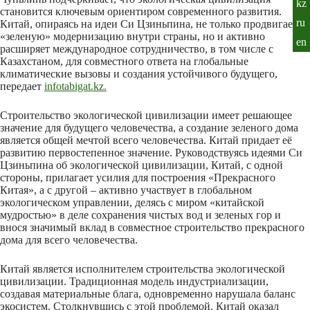
kz
становится ключевым ориентиром современного развития.
ru
Китай, опираясь на идеи Си Цзиньпина, не только продвигает
«зеленую» модернизацию внутри страны, но и активно
en
расширяет международное сотрудничество, в том числе с
Казахстаном, для совместного ответа на глобальные
климатические вызовы и создания устойчивого будущего,
передает
infotabigat.kz.
Строительство экологической цивилизации имеет решающее
значение для будущего человечества, а создание зеленого дома
является общей мечтой всего человечества. Кита
й
придает её
развитию первостепенное значение. Руководствуясь идеями Си
Цзиньпина об экологической цивилизации, Китай, с одной
стороны, прилагает усилия для построения «Прекрасного
Китая», а с другой – активно участвует в глобальном
экологическом управлении, делясь с миром «китайской
мудростью» в деле сохранения чистых вод и зеленых гор и
внося значимый вклад в совместное строительство прекрасного
дома для всего человечества.
Китай
является исполнителем
строительства экологической
цивилизации. Традиционная модель индустриализации,
создавая материальные блага, одновременно нарушала баланс
экосистем. Столкнувшись с этой проблемой, Китай оказал