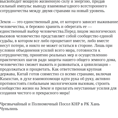
высвободит мощную жизненную силу и энергию, придав
сильный импульс вывод
у взаимовыгодного
всестороннего
сотрудничества между двумя странами на новый уровень.
Земля — это единственный дом, от которого зависит выживание
человечества, и бережно хранить и оберегать ее —
единственный выбор человечества.
Перед лицом экологических
вызовов человечество представляет собой сообщество единой
судьбы, в котором все либо процветают вместе, либо вместе
несут потери, и никто не может остаться в стороне. Лишь при
условии объединения усилий всего мира, готовности к
сотрудничеству, принятию реальных мер и осуществлению
практических шагов ради защиты нашего общего земного дома,
человечество сможет выжить и развиваться, а цивилизация –
продолжаться и процветать. Как ответственная крупная
держава, Китай готов совместно со всеми странами, включая
Казахстан, в духе взаимопомощи идти рука об руку, активно
противостоять глобальным экологическим вызовам, строить
сообщество
жизни на Земле и прилагать неустанные усилия для
создания чистого и прекрасного мира!
Чрезвычайный и Полномочный Посол КНР в РК Хань
Чуньлинь