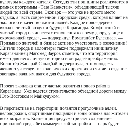
культуры каждого жителя. Сегодня эти принципы реализуются в
рамках программы «Таза Қазақстан», объединяющей тысячи
людей по всей стране. Экопарк — это уже не просто место
отдыха, а часть современной городской среды, которая влияет на
экологию и качество жизни людей. Каждое новое дерево —
вклад в чистый воздух и будущее Караганды. Комфортный и
чистый город начинается с отношения к своему двору, улице и
окружающей среде», — подчеркнул Ермаганбет Булекпаев. —
Призываю жителей и бизнес активно участвовать в озеленении!
Жители города и волонтёры также поддержали инициативу.
Карагандинец Магомед Зауров отметил, что эта территория
имеет для него личную историю и он рад её преображению.
Волонтёр Жанарай Санақбай подчеркнула, что молодежь
активно участвует в экологических проектах и считает создание
экопарка важным шагом для будущего города.
Проект экопарка станет частью развития нового района
Караганды. Уже ведётся строительство объездной дороги между
Юго-Востоком и Майкудуком.
В перспективе на территории появятся прогулочные аллеи,
велодорожки, спортивные площадки и зоны отдыха для жителей
всех возрастов. Концепция предусматривает сохранение
природной среды без коммерческой застройки — парк будет