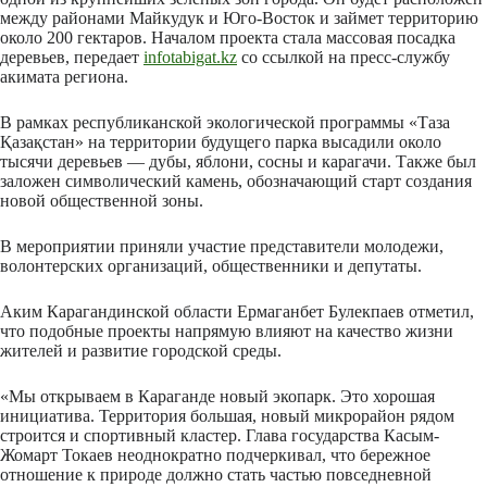
между районами Майкудук и Юго-Восток и займет территорию
около 200 гектаров. Началом проекта стала массовая посадка
деревьев, передает
infotabigat.kz
со ссылкой на пресс-службу
акимата региона.
В рамках республиканской экологической программы «Таза
Қазақстан» на территории будущего парка высадили около
тысячи деревьев — дубы, яблони, сосны и карагачи. Также был
заложен символический камень, обозначающий старт создания
новой общественной зоны.
В мероприятии приняли участие представители молодежи,
волонтерских организаций, общественники и депутаты.
Аким Карагандинской области Ермаганбет Булекпаев отметил,
что подобные проекты напрямую влияют на качество жизни
жителей и развитие городской среды.
«Мы открываем в Караганде новый экопарк. Это хорошая
инициатива. Территория большая, новый микрорайон рядом
строится и спортивный кластер. Глава государства Касым-
Жомарт Токаев неоднократно подчеркивал, что бережное
отношение к природе должно стать частью повседневной