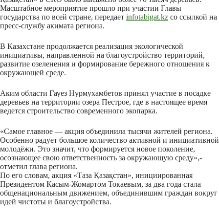
Масштабное мероприятие прошло при участии Главы
государства по всей стране, передает
infotabigat.kz
со ссылкой на
пресс-службу акимата региона.
В
Казахстане
продолжается реализация экологической
инициативы, направленной на благоустройство территорий,
развитие озеленения и формирование бережного отношения к
окружающей среде.
Аким области
Гауез Нурмухамбетов
принял участие в посадке
деревьев на территории озера Пестрое, где в настоящее время
ведется строительство современного экопарка.
«Самое главное — акция объединила тысячи жителей региона.
Особенно радует большое количество активной и инициативной
молодёжи. Это значит, что формируется новое поколение,
осознающее свою ответственность за окружающую среду»,-
отметил глава региона.
По его словам, акция «Таза Қазақстан», инициированная
Президентом
Касым-Жомартом Токаевым
, за два года стала
общенациональным движением, объединившим граждан вокруг
идей чистоты и благоустройства.