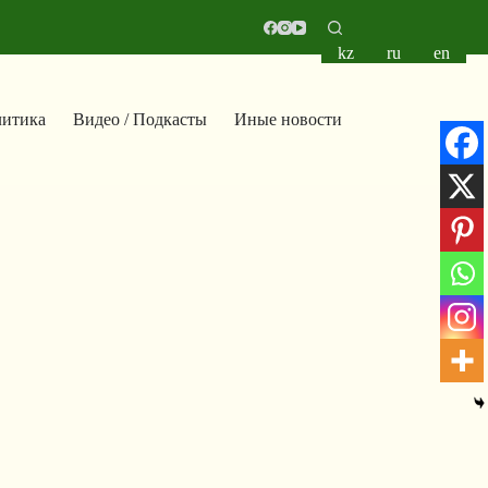
kz
ru
en
итика
Видео / Подкасты
Иные новости