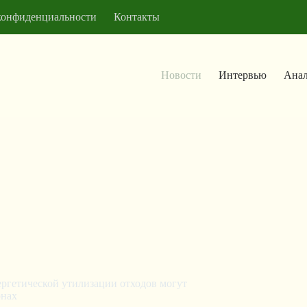
конфиденциальности
Контакты
Новости
Интервью
Анал
нергетической утилизации отходов могут
онах