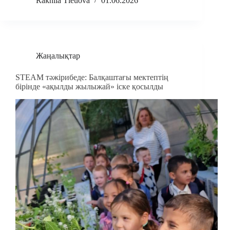
Rakhila Tleuova
01.06.2026
Жаңалықтар
STEAM тәжірибеде: Балқаштағы мектептің
бірінде «ақылды жылыжай» іске қосылды