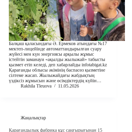
Балқаш қаласындағы Ә. Ермеков атындағы №17
мектеп-лицейінде автоматтандырылған суару
жүйесі мен күн энергиясы арқылы жұмыс
істейтін заманауи «ақылды жылыжай» табысты
қызмет етіп келеді, деп хабарлайды infotabigat.kz
Қарағанды облысы әкімінің баспасөз қызметіне
сілтеме жасап. Жылыжайдағы жабдықтың
үздіксіз жұмысын және өсімдіктердің күйін…
Rakhila Tleuova
11.05.2026
Жаңалықтар
Қарағандылық фабрика құс саңғырығынан 15