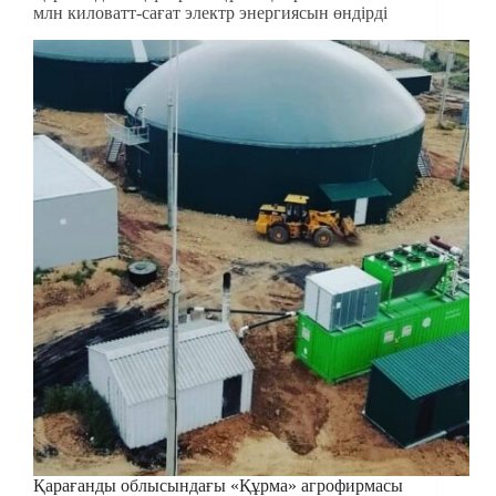
млн киловатт-сағат электр энергиясын өндірді
Қарағанды облысындағы «Құрма» агрофирмасы