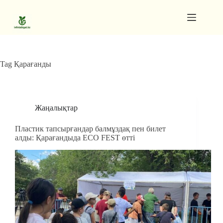
Skip
to
content
Gutenberg
No
Blocks
results
Pages
Tag
Қарағанды
Жаңалықтар
Пластик тапсырғандар балмұздақ пен билет
алды: Қарағандыда ECO FEST өтті