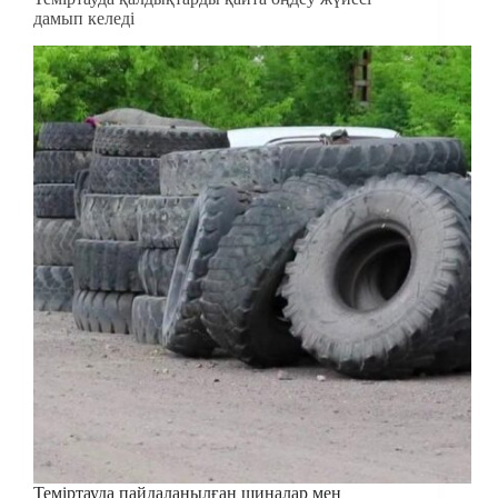
дамып келеді
Теміртауда пайдаланылған шиналар мен