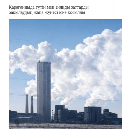
Қарағандыда түтін мен зиянды заттарды
бақылаудың жаңа жүйесі іске қосылды