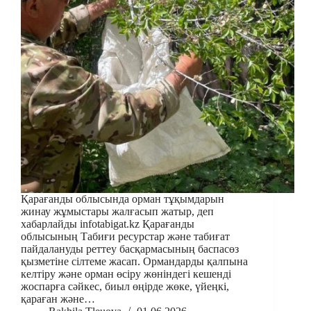
Қарағанды облысында орман тұқымдарын
жинау жұмыстары жалғасып жатыр, деп
хабарлайды infotabigat.kz Қарағанды
облысының Табиғи ресурстар және табиғат
пайдалануды реттеу басқармасының баспасөз
қызметіне сілтеме жасап. Ормандарды қалпына
келтіру және орман өсіру жөніндегі кешенді
жоспарға сәйкес, биыл өңірде жөке, үйеңкі,
қараған және…