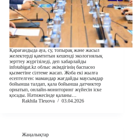
Қарағандыда ауа, су, топырақ және жасыл
желектерді қамтитын кешенді экологиялық
зерттеу жүргізіледі, деп хабарлайды
infotabigat.kz облыс әкімдігінің баспасөз
қызметіне сілтеме жасап. Жоба екі жылға
есептелген: мамандар жағдайды маусымдар
бойынша талдап, қала бойынша датчиктер
орнатып, онлайн-мониторинг жүйесін іске
қосады. Нәтижесінде қаланы…
Rakhila Tleuova
03.04.2026
Жаңалықтар