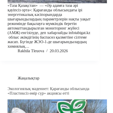
«Таза Қазақстан» — «Әр адамға таза әрі
қауіпсіз орта»: Қарағанды облысындағы ірі
энергетикалық кәсіпорындарда
шығарындылардың параметрлерін нақты уақыт
режимінде бақылауға мүмкіндік беретін
автоматтандырылған мониторинг жүйесі
(АМЖ) енгізілуде, деп хабарлайды infotabigat.kz
облыс әкімдігінің баспасөз қызметіне сілтеме
жасап. Бүгінде ЖЭО-1-де шығарындылардың
химиялық…
Rakhila Tleuova
20.03.2026
Жаңалықтар
Экологиялық мәдениет: Қарағанды облысында
«Пластиксіз өмір сүр» акциясы өтті