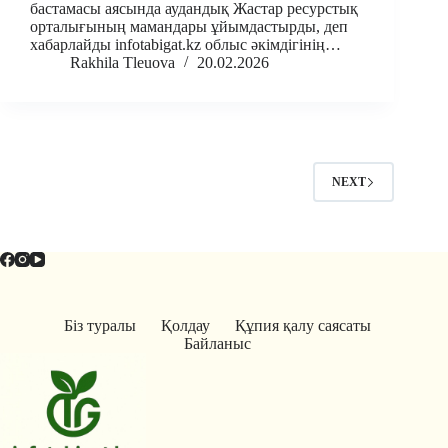
бастамасы аясында аудандық Жастар ресурстық
орталығының мамандары ұйымдастырды, деп
хабарлайды infotabigat.kz облыс әкімдігінің…
Rakhila Tleuova
20.02.2026
NEXT
Біз туралы
Қолдау
Құпия қалу саясаты
Байланыс