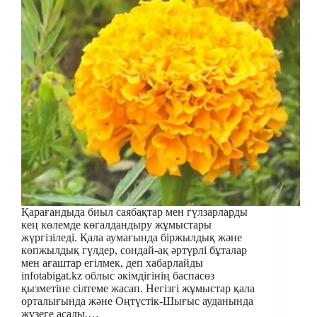
Қарағандыда биыл саябақтар мен гүлзарларды
кең көлемде көгалдандыру жұмыстары
жүргізіледі. Қала аумағында біржылдық және
көпжылдық гүлдер, сондай-ақ әртүрлі бұталар
мен ағаштар егілмек, деп хабарлайды
infotabigat.kz облыс әкімдігінің баспасөз
қызметіне сілтеме жасап. Негізгі жұмыстар қала
орталығында және Оңтүстік-Шығыс ауданында
жүзеге асады.…