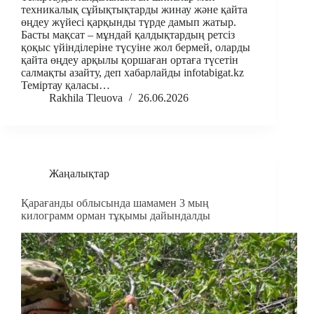
техникалық сұйықтықтарды жинау және қайта
өңдеу жүйесі қарқынды түрде дамып жатыр.
Басты мақсат – мұндай қалдықтардың ретсіз
қоқыс үйінділеріне түсуіне жол бермей, оларды
қайта өңдеу арқылы қоршаған ортаға түсетін
салмақты азайту, деп хабарлайды infotabigat.kz
Теміртау қаласы…
Rakhila Tleuova
26.06.2026
Жаңалықтар
Қарағанды облысында шамамен 3 мың
килограмм орман тұқымы дайындалды