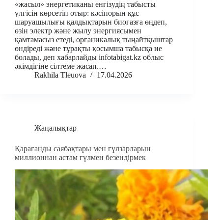
«жасыл» энергетиканы енгізудің табысты
үлгісін көрсетіп отыр: кәсіпорын құс
шаруашылығы қалдықтарын биогазға өңдеп,
өзін электр және жылу энергиясымен
қамтамасыз етеді, органикалық тыңайтқыштар
өндіреді және тұрақты қосымша табысқа ие
болады, деп хабарлайды infotabigat.kz облыс
әкімдігіне сілтеме жасап.…
Rakhila Tleuova
17.04.2026
Жаңалықтар
Қарағанды саябақтары мен гүлзарларын
миллионнан астам гүлмен безендірмек