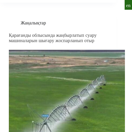
en
Жаңалықтар
Қарағанды облысында жаңбырлатып суару
машиналарын шығару жоспарланып отыр