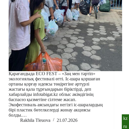
Қарағандыда ECO FEST – «Заң мен тәртіп»
экологиялық фестивалі өтті. Іс-шара қоршаған
ортаны қорғау идеясы төңірегіне әртүрлі
жастағы қала тұрғындарын біріктірді, деп
хабарлайды infotabigat.kz облыс әкімдігінің
баспасөз қызметіне сілтеме жасап.
Экофестиваль аясындағы негізгі іс-шаралардың
бірі пластик бөтелкелерді жинау акциясы
болды.…
kz
Rakhila Tleuova
21.07.2026
ru