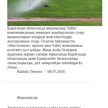
Қарағанды облысында америкалық Valley
компаниясының заманауи жаңбырлатып суару
машиналарын өндіруді жергіліктендіру
жоспарланып отыр. Осыған байланысты
«Имсталькон» зауыты мен Valley компаниясы
келісімге қол қойды. Жаңа жоба Осакаров
ауданына жұмыс сапары барысында Қарағанды
облысының әкімі Ермағанбет Бөлекпаевқа
таныстырылды, деп хабарлайды infotabigat.kz
облыс…
Rakhila Tleuova
08.07.2026
Жаңалықтар
Теміртауда қалдықтарды қайта өңдеу жүйесі