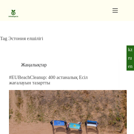
Skip
to
content
Gutenberg
No
Blocks
results
Pages
Tag
Эстония елшілігі
kz
ru
Жаңалықтар
en
#EUBeachCleanup: 400 астаналық Есіл
жағалауын тазартты