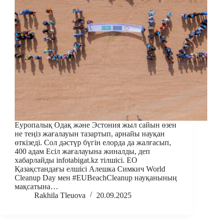
Еуропалық Одақ және Эстония жыл сайын өзен
не теңіз жағалауын тазартып, арнайы науқан
өткізеді. Сол дәстүр бүгін елорда да жалғасып,
400 адам Есіл жағалауына жиналды, деп
хабарлайды infotabigat.kz тілшісі. ЕО
Қазақстандағы елшісі Алешка Симкич World
Cleanup Day мен #EUBeachCleanup науқанының
мақсатына…
Rakhila Tleuova
20.09.2025