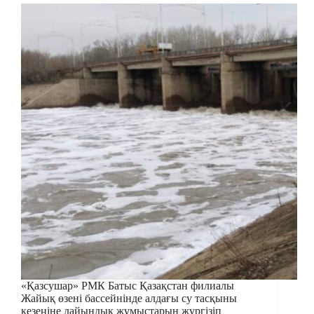
«Қазсушар» РМК Батыс Қазақстан филиалы
Жайық өзені бассейнінде алдағы су тасқыны
кезеңіне дайындық жұмыстарын жүргізіп