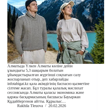
Алматыда Үлкен Алматы көліне дейін
ұзындығы 5,3 шақырым болатын
ұйымдастырылған жүргінші соқпағын салу
жоспарланып отыр, деп хабарлайды
infotabigat.kz қала әкімдігінің баспасөз қызметіне
сілтеме жасап. Бұл туралы қалалық мәслихат
сессиясында Алматы қаласы экономика және
қаржы басқармасының басшысы Бауыржан
Құдайбергенов айтты. Құрылыс…
Rakhila Tleuova
20.02.2026