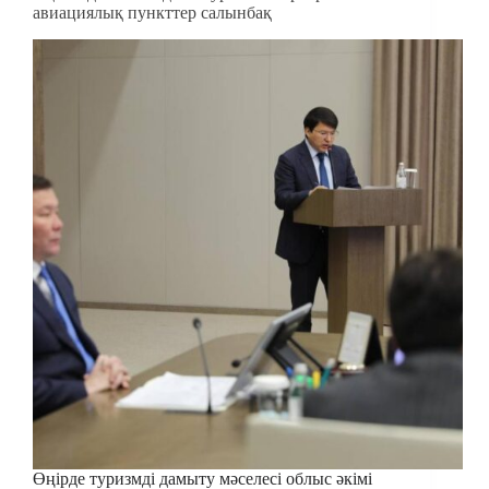
авиациялық пункттер салынбақ
Өңірде туризмді дамыту мәселесі облыс әкімі