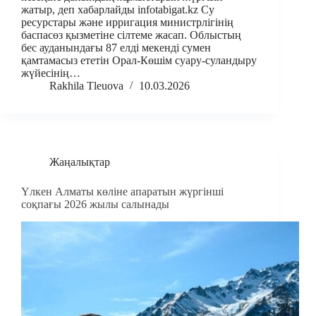
жатыр, деп хабарлайды infotabigat.kz Су
ресурстары және ирригация министрлігінің
баспасөз қызметіне сілтеме жасап. Облыстың
бес ауданындағы 87 елді мекенді сумен
қамтамасыз ететін Орал-Көшім суару-суландыру
жүйесінің…
Rakhila Tleuova
10.03.2026
Жаңалықтар
Үлкен Алматы көліне апаратын жүргінші
соқпағы 2026 жылы салынады