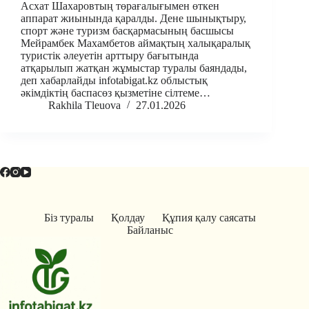
Асхат Шахаровтың төрағалығымен өткен
аппарат жиынында қаралды. Дене шынықтыру,
спорт және туризм басқармасының басшысы
Мейрамбек Махамбетов аймақтың халықаралық
туристік әлеуетін арттыру бағытында
атқарылып жатқан жұмыстар туралы баяндады,
деп хабарлайды infotabigat.kz облыстық
әкімдіктің баспасөз қызметіне сілтеме…
Rakhila Tleuova
27.01.2026
Біз туралы
Қолдау
Құпия қалу саясаты
Байланыс