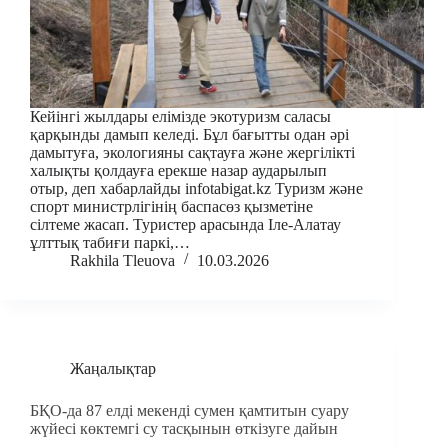
Кейінгі жылдары елімізде экотуризм саласы
қарқынды дамып келеді. Бұл бағытты одан әрі
дамытуға, экологияны сақтауға және жергілікті
халықты қолдауға ерекше назар аударылып
отыр, деп хабарлайды infotabigat.kz Туризм және
спорт министрлігінің баспасөз қызметіне
сілтеме жасап. Туристер арасында Іле-Алатау
ұлттық табиғи паркі,…
Rakhila Tleuova
10.03.2026
Жаңалықтар
БҚО-да 87 елді мекенді сумен қамтитын суару
жүйесі көктемгі су тасқынын өткізуге дайын