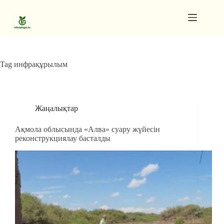
Skip
to
content
Gutenberg
No
Blocks
results
Pages
Tag
инфрақұрылым
Жаңалықтар
Ақмола облысында «Алва» суару жүйесін
реконструкциялау басталды