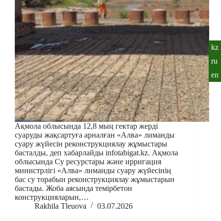
kz
ru
en
Ақмола облысында 12,8 мың гектар жерді
суаруды жақсартуға арналған «Алва» лиманды
суару жүйесін реконструкциялау жұмыстары
басталды, деп хабарлайды infotabigat.kz. Ақмола
облысында Су ресурстары және ирригация
министрлігі «Алва» лиманды суару жүйесінің
бас су торабын реконструкциялау жұмыстарын
бастады. Жоба аясында темірбетон
конструкцияларын,…
Rakhila Tleuova
03.07.2026