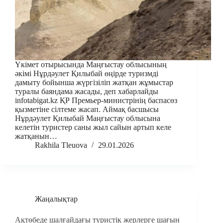
Үкімет отырысында Маңғыстау облысының
әкімі Нұрдәулет Қилыбай өңірде туризмді
дамыту бойынша жүргізіліп жатқан жұмыстар
туралы баяндама жасады, деп хабарлайды
infotabigat.kz ҚР Премьер-министрінің баспасөз
қызметіне сілтеме жасап. Аймақ басшысы
Нұрдәулет Қилыбай Маңғыстау облысына
келетін туристер саны жыл сайын артып келе
жатқанын…
Rakhila Tleuova
29.01.2026
Жаңалықтар
Ақтөбеде шалғайдағы туристік жерлерге шағын