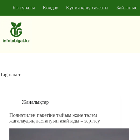
Skip
Біз туралы
Қолдау
Құпия қалу саясаты
Байланыс
to
content
No
results
Tag
пакет
Жаңалықтар
Полиэтилен пакетіне тыйым және төлем
жағалаудың ластануын азайтады – зерттеу