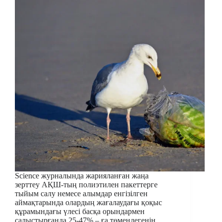
Science журналында жарияланған жаңа
зерттеу АҚШ-тың полиэтилен пакеттерге
тыйым салу немесе алымдар енгізілген
аймақтарында олардың жағалаудағы қоқыс
құрамындағы үлесі басқа орындармен
салыстырғанда 25-47% – ға төмендегенін