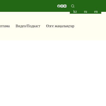
kz
ru
en
аптама
Видео/Подкаст
Өзге жаңалықтар