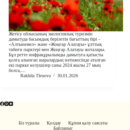
Жетісу облысының экологиялық туризмін
дамытуда басымдық берілетін бағыттың бірі –
«Алтынемел» және «Жоңғар Алатауы» ұлттық
табиғи парктері мен Жоңғар Алатауы жоталары.
Бұл ретте инфрақұрылымды дамытуға қатысты
қолға алынған шаралардың нәтижесінде аталған
екі паркке келушілер саны 2024 жылы 27 мың
болса,…
Rakhila Tleuova
30.01.2026
Біз туралы
Қолдау
Құпия қалу саясаты
Байланыс