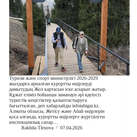
Туризм және спорт министрлігі 2026-2029
жылдарға арналған курортты өңірлерді
дамытудың Жол картасын іске асырып жатыр.
Құжат еліміз бойынша заманауи әрі қауіпсіз
туристік кеңістіктер қалыптастыруға
бағытталған, деп хабарлайды infotabigat.kz.
Алматы облысы, Жетісу және Абай өңірлерін
қоса алғанда, курортты өңірлерге жүргізілген
инспекциялық сапар…
Rakhila Tleuova
07.04.2026