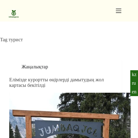
Skip
to
content
Gutenberg
No
Blocks
results
Pages
Tag
турист
Жаңалықтар
kz
Елімізде курортты өңірлерді дамытудың жол
ru
картасы бекітілді
en