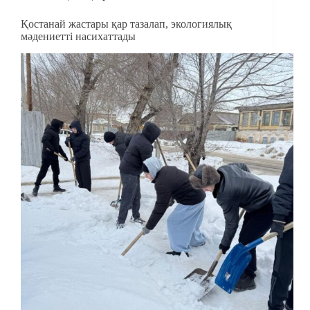
Қостанай жастары қар тазалап, экологиялық
мәдениетті насихаттады