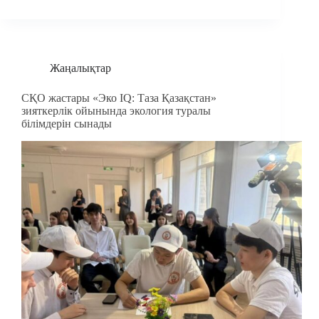
Жаңалықтар
СҚО жастары «Эко IQ: Таза Қазақстан»
зияткерлік ойынында экология туралы
білімдерін сынады