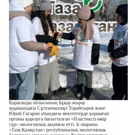
Қарағанды облысының Бұқар жырау
ауданындағы Сұлтанмахмұт Торайғыров және
Юрий Гагарин атындағы мектептерде қоршаған
ортаны қорғауға бағытталған «Пластиксіз өмір
сүр» экологиялық акциясы өтті. Іс-шараны
«Таза Қазақстан» республикалық экологиялық