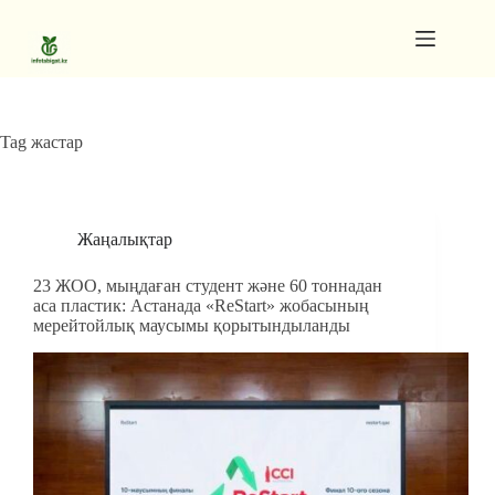
Skip
to
content
Gutenberg
No
Blocks
results
Pages
Tag
жастар
Жаңалықтар
23 ЖОО, мыңдаған студент және 60 тоннадан
аса пластик: Астанада «ReStart» жобасының
мерейтойлық маусымы қорытындыланды