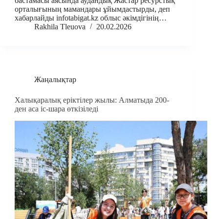
бастамасы аясында аудандық Жастар ресурстық
орталығының мамандары ұйымдастырды, деп
хабарлайды infotabigat.kz облыс әкімдігінің…
Rakhila Tleuova
20.02.2026
Жаңалықтар
Халықаралық еріктілер жылы: Алматыда 200-
ден аса іс-шара өткізіледі