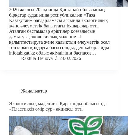
2026 жылғы 20 ақпанда Қостанай облысының
бірқатар ауданында республикалық «Таза
Қазақстан» бағдарламасы аясында экологиялық
және әлеуметтік бағыттағы іс-шаралар өтті.
Аталған бастамалар еріктілер қозғалысын
дамытуға, экологиялық мәдениетті
қалыптастыруға және халықтың әлеуметтік осал
топтарын қолдауға бағытталды, деп хабарлайды
infotabigat.kz облыс әкімдігінің баспасөз…
Rakhila Tleuova
23.02.2026
Жаңалықтар
Экологиялық мәдениет: Қарағанды облысында
«Пластиксіз өмір сүр» акциясы өтті