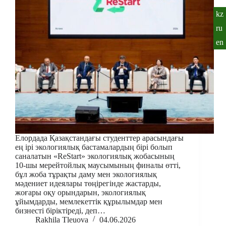
kz
ru
en
Елордада Қазақстандағы студенттер арасындағы
ең ірі экологиялық бастамалардың бірі болып
саналатын «ReStart» экологиялық жобасының
10-шы мерейтойлық маусымының финалы өтті,
бұл жоба тұрақты даму мен экологиялық
мәдениет идеялары төңірегінде жастарды,
жоғары оқу орындарын, экологиялық
ұйымдарды, мемлекеттік құрылымдар мен
бизнесті біріктіреді, деп…
Rakhila Tleuova
04.06.2026