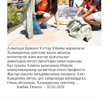
Алматыда Біріккен Ұлттар Ұйымы жариялаған
Халықаралық еріктілер жылы аясында
волонтерлік және жастар қозғалысын
дамытудың негізгі бағыттары таныстырылды.
Бұл туралы Алматы қаласының Өңірлік
коммуникациялар қызметінде өткен брифингте
Жастар саясаты басқармасының басшысы Азиз
Кажденбек айтты, деп хабарлайды infotabigat.kz.
Оның айтуынша, Халықаралық еріктілер…
Rakhila Tleuova
02.02.2026