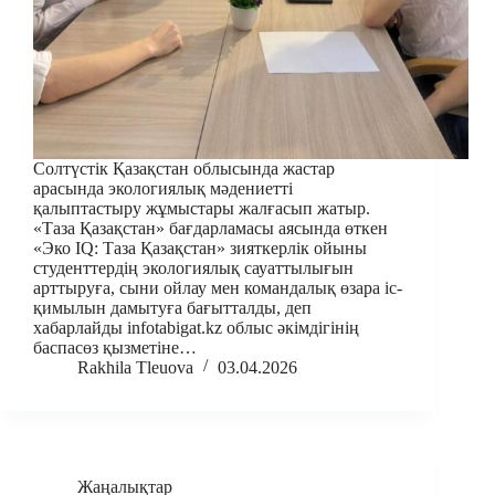
Солтүстік Қазақстан облысында жастар
арасында экологиялық мәдениетті
қалыптастыру жұмыстары жалғасып жатыр.
«Таза Қазақстан» бағдарламасы аясында өткен
«Эко IQ: Таза Қазақстан» зияткерлік ойыны
студенттердің экологиялық сауаттылығын
арттыруға, сыни ойлау мен командалық өзара іс-
қимылын дамытуға бағытталды, деп
хабарлайды infotabigat.kz облыс әкімдігінің
баспасөз қызметіне…
Rakhila Tleuova
03.04.2026
Жаңалықтар