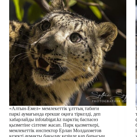
«Алтын-Емел» мемлекеттік ұлттық табиғи
паркі аумағында ерекше оқиға тіркелді, деп
хабарлайды infotabigat.kz парктің баспасөз
қызметіне сілтеме жасап. Парк қызметкері,
мемлекеттік инспектор Ерлан Молдахметов
кезекті аумақты бақылау кезінде қар барысын