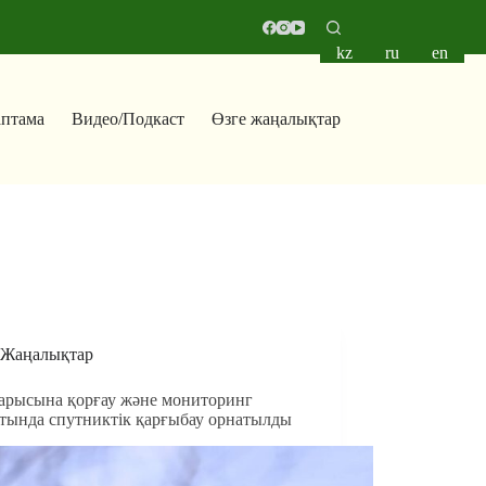
kz
ru
en
аптама
Видео/Подкаст
Өзге жаңалықтар
Жаңалықтар
арысына қорғау және мониторинг
тында спутниктік қарғыбау орнатылды