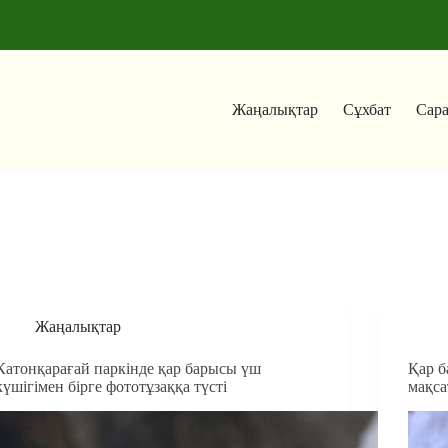
Жаңалықтар
Сұхбат
Сар
Жаңалықтар
Катонқарағай паркінде қар барысы үш
Қар б
күшігімен бірге фототұзаққа түсті
мақса