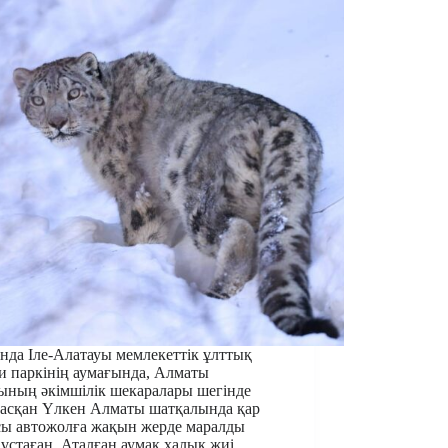
да Іле-Алатауы мемлекеттік ұлттық
и паркінің аумағында, Алматы
ының әкімшілік шекаралары шегінде
асқан Үлкен Алматы шатқалында қар
сы автожолға жақын жерде маралды
 ұстаған. Аталған аумақ халық жиі