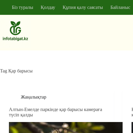
Skip
Біз туралы
Қолдау
Құпия қалу саясаты
Байланыс
to
content
No
results
Tag
Қар барысы
Жаңалықтар
Алтын-Емелде паркінде қар барысы камераға
түсіп қалды