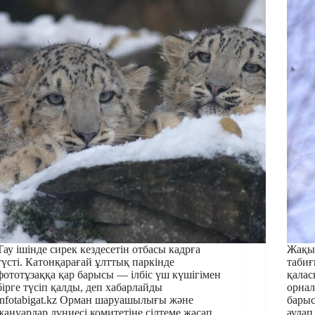
Тау ішінде сирек кездесетін отбасы кадрға
Жақын
түсті. Катонқарағай ұлттық паркінде
табиғ
фототұзаққа қар барысы — ілбіс үш күшігімен
қалас
бірге түсіп қалды, деп хабарлайды
орнал
infotabigat.kz Орман шаруашылығы және
бары
жануарлар дүниесі комитетіне сілтеме жасап.
аулап