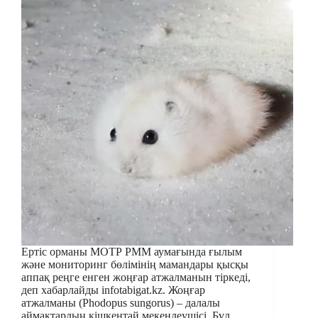
Ертіс орманы МОТР РММ аумағында ғылым
және мониторинг бөлімінің мамандары қысқы
аппақ реңге енген жоңғар атжалманын тіркеді,
деп хабарлайды infotabigat.kz. Жоңғар
атжалманы (Phodopus sungorus) – далалы
аймақтардың кішкентай мекендеушісі. Бұл