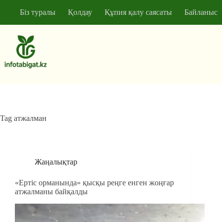
Skip
Біз туралы
Қолдау
Құпия қалу саясаты
Байланыс
to
content
No
results
Tag
атжалман
Жаңалықтар
«Ертіс орманында» қысқы реңге енген жоңғар
атжалманы байқалды