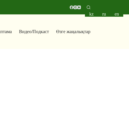
kz
ru
en
аптама
Видео/Подкаст
Өзге жаңалықтар